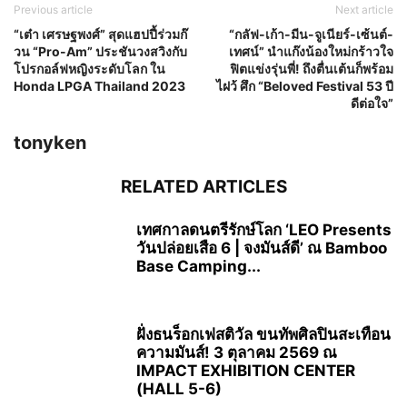
Previous article
Next article
“เต๋า เศรษฐพงศ์” สุดแฮปปี้ร่วมก๊
“กลัฟ-เก้า-มีน-จูเนียร์-เซ้นต์-
วน “Pro-Am” ประชันวงสวิงกับ
เทศน์” นำแก๊งน้องใหม่กร้าวใจ
โปรกอล์ฟหญิงระดับโลก ใน
ฟิตแข่งรุ่นพี่! ถึงตื่นเต้นก็พร้อม
Honda LPGA Thailand 2023
ไฝว้ ศึก “Beloved Festival 53 ปี
ดีต่อใจ”
tonyken
RELATED ARTICLES
เทศกาลดนตรีรักษ์โลก ‘LEO Presents
วันปล่อยเสือ 6 | จงมันส์ดี’ ณ Bamboo
Base Camping...
ฝั่งธนร็อกเฟสติวัล ขนทัพศิลปินสะเทือน
ความมันส์! 3 ตุลาคม 2569 ณ
IMPACT EXHIBITION CENTER
(HALL 5-6)