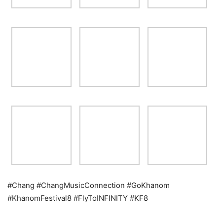
#Chang #ChangMusicConnection #GoKhanom
#KhanomFestival8 #FlyToINFINITY #KF8