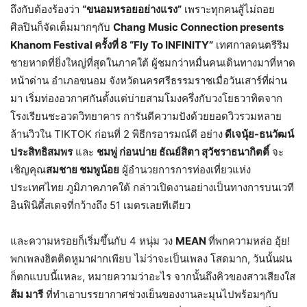
ถึงกับต้องร้องว่า
“ขนอมหรอยอย่างแรง
”
เพราะทุกคนสู้ไม่ถอย
ศิลปินก็จัดเต็มมากๆกับ
Chang Music Connection presents
Khanom Festival
ครั้งที่ 8 “
Fly To INFINITY”
เทศกาลดนตรีริม
ชายหาดที่ยิ่งใหญ่ที่สุดในภาคใต้ ผู้ชมกว่าหมื่นคนเดินทางมาที่หาด
หน้าด่าน อำเภอขนอม จังหวัดนครศรีธรรมราชเมื่อวันเสาร์ที่ผ่าน
มา เริ่มท่องอวกาศกันตั้งแต่บ่ายสามโมงครึ่งกับวงโยธวาทิตจาก
โรงเรียนชะอวดวิทยาคาร การันตีความปังด้วยยอดวิวรวมหลาย
ล้านวิวใน TIKTOK ก่อนที่ 2 พิธีกรอารมณ์ดี อย่าง
ดีเจนุ้ย-ธนวัฒน์
ประสิทธิสมพร
และ
ชมพู่ ก่อนบ่าย ธัณย์สิตา สุวัชราธนากิตติ์
จะ
เชิญคุณ
สมชาย ชมพูน้อย
ผู้อำนวยการการท่องเที่ยวแห่ง
ประเทศไทย ภูมิภาคภาคใต้ กล่าวเปิดงานอย่างเป็นทางการบนเวที
อินฟินิตี้สเตจที่กว้างถึง 51 เมตรเลยทีเดียว
และความหรอยก็เริ่มขึ้นกับ 4 หนุ่ม วง
MEAN
ที่พกความหล่อ อุ้ย!
พกเพลงฮิตติดหูมาฝากเพียบ ไม่ว่าจะเป็นเพลง โสดมาก, วันนั้นฝน
ก็ตกแบบนี้แหละ, หมายความว่าอะไร จากนั้นถึงคิวของสาวเสียงใส
ส้ม มารี
ที่ทำเอาบรรยากาศช่วงเย็นของงานละมุนไปพร้อมๆกับ