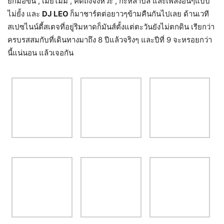
ยกมือขึ้น , เมียไม่มี , คิดถึงจังหวะ , กะหล่ำปลี และเพลงอื่นๆแบบ
ไม่ยั้ง และ
DJ LEO
ก็มาชาร์ตต่อยาวๆข้ามคืนกันไปเลย ด้านเวที
สเปซไนน์ตี้สเตจที่อยู่ริมหาดก็มันส์ตั้งแต่ตะวันยังไม่ตกดิน เรียกว่า
ครบรสสมกับที่เดินทางมาถึง 8 ปีแล้วจริงๆ และปีที่ 9 จะหรอยกว่า
นี้แน่นอน แล้วเจอกัน