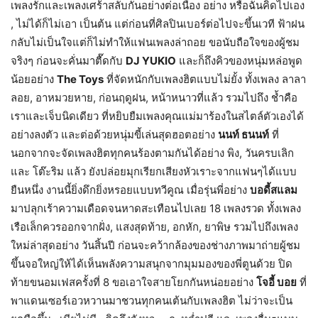
เพลงรักและเพลงเศร้าสลับกันอย่างต่อเนื่อง อย่าง หรือฉันคิดไปเอง
, ไม่ได้ก็ไม่เอา เป็นต้น แต่ก่อนที่ศิลปินเบอร์ต่อไปจะขึ้นเวที ฟ้าฝน
กลับไม่เป็นใจแต่ก็ไม่ทำให้แฟนเพลงล่าถอย ขอนับถือใจของผู้ชม
จริงๆ ก่อนจะคั่นมาตื๊ดกับ
DJ YUKIO
และก็ถึงคิวของหนุ่มหล่อพูด
น้อยอย่าง
The Toys
ที่จัดหนักกับเพลงฮิตแบบไม่ยั้ง ทั้งเพลง ลาลา
ลอย, อาหมวยหาย, ก่อนฤดูฝน, หน้าหนาวที่แล้ว รวมไปถึง ช้ำคือ
เราและเจ็บนิดเดียว ที่หยิบยืมเพลงคุณแม่มาร้องในสไตล์ตัวเองได้
อย่างลงตัว และต่อด้วยหนุ่มขี้เล่นสุดฮอตอย่าง
นนท์ ธนนท์
ที่
นอกจากจะจัดเพลงฮิตทุกคนร้องตามกันได้อย่าง พิง, วันครบเลิก
และ โต๊ะริม แล้ว ยังปล่อยมุกเรียกเสียงหัวเราะจากแฟนๆได้แบบ
ยืนหนึ่ง งานนี้ยิ่งดึกยิ่งหรอยแบบทวีคูณ เมื่อรุ่นพี่อย่าง
บอดี้สแลม
มาปลุกเร้าความเดือดจนหาดสะเทือนไปเลย 18 เพลงรวด ทั้งเพลง
เรือเล็กควรออกจากฝั่ง, แสงสุดท้าย, อกหัก, ยาพิษ รวมไปถึงเพลง
ใหม่ล่าสุดอย่าง วันสิ้นปี ก่อนจะคว้ากล้องของช่างภาพมาถ่ายผู้ชม
ขึ้นจอใหญ่ให้ได้เห็นพลังความสนุกจากมุมมองของพี่ตูนด้วย ปิด
ท้ายขนอมเฟสครั้งที่ 8 ขอเอาใจสายโยกกันหน่อยอย่าง
โจอี้ บอย
ที่
พาแดนเซอร์เอวหวานมาชวนทุกคนเต้นกับเพลงฮิต ไม่ว่าจะเป็น