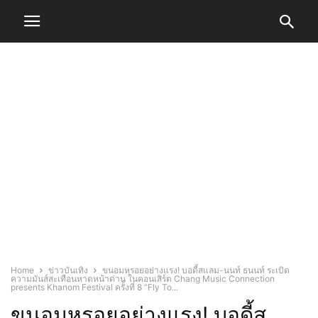
Home
ข่าวบันเทิง
ขนอมหรอยอย่างแรง! บอดี้สแลม-นนท์ ธนนท์ ระเบิด
ความมันส์สะเทือนหาดหน้าด่าน ในคอนเสิร์ต Chang Music Connection
presents Khanom Festival ครั้งที่ 8 “Fly To...
ขนอมหรอยอย่างแรง! บอดี้ส