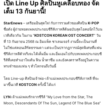
เปิด
Line Up ศิลปินหูเคลือบทอง จัด
เต็ม 13 กันยานี้!
StarEnews
– เตรียมอินสุดใจ! กับการรวมตัวของศิลปิน
K-POP
ชื่อดัง ผู้ถ่ายทอดเพลงประกอบซีรีส์เกาหลีต้นฉบับสุดไอคอนิกไว้บน
เวทีเดียวกัน ในงาน “
KOSTCON KOREAN OST CONCERT
” วัน
ที่ 13 กันยายน 2568 ณ อิมแพ็ค ชาเลนเจอร์ งานนี้จะเป็นงานที่
ไม่ใช่แค่คอนเสิร์ตธรรมดา แต่จะเป็นปรากฏการณ์สุดพิเศษที่แฟน
ซีรีส์เกาหลีตัวจริงจะได้เต็มอิ่ม และอิ่มเอมไปกับบทเพลงประกอบซี
รีส์ที่เคยทำเอาใจเต้น ฟิน น้ำตาซึม และยังคงตราตรึงอยู่ในความ
ทรงจำของแฟน ๆ ทั่วโลกจนถึงวันนี้
โดย Line-up ศิลปินเจ้าพ่อ-เจ้าแม่เพลงประกอบซีรีส์เกาหลี ที่จะ
มาขึ้นเวที
KOSTCON
ครั้งนี้ ได้แก่
LYN
เจ้าแม่เพลงรักจากซีรีส์ “My Love from the Star, The
Moon, Descendants Of The Sun, Legend Of The Blue Sea”