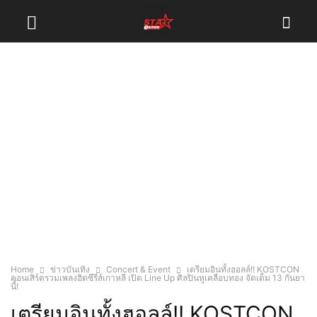
Home
ข่าวบันเทิง
Concert & Event
เตรียมอินทั้งฮอลล์!! KOSTCON
คอนเสิร์ตรวมเพลงฮิตซีรีส์เกาหลี เปิด Line Up ศิลปินหูเคลือบทอง จัดเต็ม 13 กันยา
นี้!
เตรียมอินทั้งฮอลล์!! KOSTCON