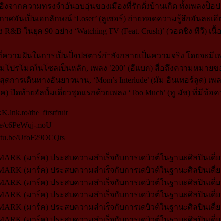
งจากความทรงจำอันอบอุ่นของเมืองที่รักดั่งบ้านเกิด ทั้งเพลงป็อป ‘R
อันเป็นเอกลักษณ์ ‘Loser’ (ลูเซอร์) ถ่ายทอดความรู้สึกอันละเอ
ในยุค 90 อย่าง ‘Watching TV (Feat. Crush)’ (วอตชิง ทีวี) เนื
บัน ที่ความฝันในการเป็นป็อปสตาร์กำลังกลายเป็นความจริง โดยจะมีเ
โปรโมตในโซลเป็นหลัก, เพลง ‘200’ (อีแบค) สื่อถึงความหมายข
ิ้นสุดการเดินทางอันยาวนาน, ‘Mom’s Interlude’ (มัม อินเทอร์ลูด) 
ายอัลบั้มเดี่ยวชุดแรกด้วยเพลง ‘Too Much’ (ทู มัช) ที่มีข้อความว
lnk.to/the_firstfruit
.be/c6PeWqj-moU
utu.be/UfoF29OCQts