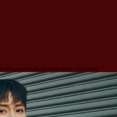
์ในฐานะศิลปินเดี่ยวด้วยอัลบั้มชุดแรก ‘The Firstfruit’