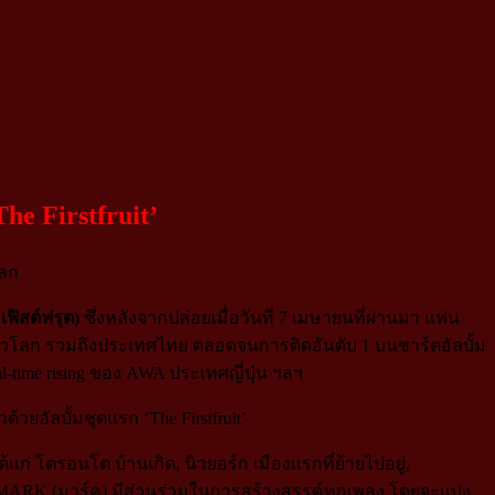
e Firstfruit’
โลก
 เฟิสต์ฟรุต)
ซึ่งหลังจากปล่อยเมื่อวันที่ 7 เมษายนที่ผ่านมา แฟน
ทั่วโลก รวมถึงประเทศไทย ตลอดจนการติดอันดับ 1 บนชาร์ตอัลบั้ม
-time rising ของ AWA ประเทศญี่ปุ่น ฯลฯ
้แก่ โตรอนโต บ้านเกิด, นิวยอร์ก เมืองแรกที่ย้ายไปอยู่,
ซึ่ง MARK (มาร์ค) มีส่วนร่วมในการสร้างสรรค์ทุกเพลง โดยจะแบ่ง