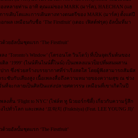
นร่วมของหลายท่าน อาทิ คุณแม่ของ MARK (มาร์ค), HAECHAN (แฮ
นถึงการเติบโตและการเดินทางทางดนตรีของ MARK (มาร์ค) ตั้งแต่ปี
กผล เหมือนกับชื่อ ‘The Firstfruit’ (เดอะ เฟิสต์ฟรุต) อัลบั้มที่มา
ง ‘Toronto’s Window’ (โตรอนโต วินโดว์) ที่เป็นจุดเริ่มต้นของ
ติล ‘1999’ (ไนน์ทีนไนน์ตี้ไนน์) เป็นเพลงแนวป็อปที่ผสมผสาน
วปาก ซึ่งช่วยสร้างบรรยากาศที่ร่าเริงสดใส โดยผู้ฟังสามารถสัมผัส
ระชับกับเสียงสูง เนื้อเพลงสื่อถึงความหมายของความสุข ณ ช่วง
งมั่นที่จะกลายเป็นศิลปินแห่งปลายศตวรรษ เหมือนที่เขาเกิดในปี
้น ‘Flight to NYC’ (ไฟล์ท ทู นิวยอร์กซิตี้) เกี่ยวกับความรู้สึก
นทางไปทั่วโลก และเพลง ‘프락치 (Fraktsiya) (Feat. LEE YOUNG JI)’