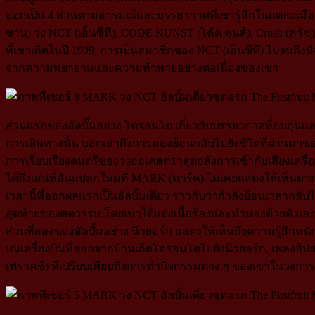
ออกเป็น 4 ส่วนตามอารมณ์และบรรยากาศที่เขารู้สึกในแต่ละเมือ
ชาน) วง NCT (เอ็นซีที), CODE KUNST (โค้ด คุนส์), Crush (ครัช
ที่เขาเกิดในปี 1999, การเป็นสมาชิกของ NCT (เอ็นซีที) ไปจนถึงปัจจุบ
จากความพยายามและความท้าทายอย่างต่อเนื่องของเขา
ส่วนแรกของอัลบั้มอย่าง โตรอนโต เกี่ยวกับบรรยากาศที่อบอุ่นและร่
การเดินทางนั้น บอกเล่าถึงการมองย้อนกลับไปยังชีวิตที่ผ่านมาขอ
การเรียบเรียงดนตรีของวงออเคสตราสุดอลังการเข้ากับเสียงเครื่องด
ได้ถึงเสน่ห์อันแปลกใหม่ที่ MARK (มาร์ค) ไม่เคยแสดงให้เห็นม
เวลานี้ที่ออกผลแรกเป็นอัลบั้มเดี่ยว ราวกับว่ากำลังย้อนเวลากลับ
สุดท้ายของศตวรรษ โดยเขาได้แต่งเนื้อร้องและทำนองด้วยตัวเอ
ส่วนที่สองของอัลบั้มอย่าง นิวยอร์ก แสดงให้เห็นถึงความรู้สึกหนัก
บนเครื่องบินที่ออกจากบ้านเกิดโตรอนโตไปยังนิวยอร์ก, เพลงฮิปฮ
(ฟราคชี) ที่เปรียบเทียบถึงการทำกิจกรรมต่าง ๆ ของเขาในวงกา