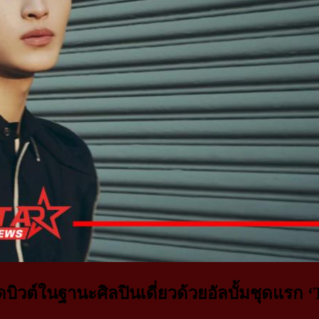
ต์ในฐานะศิลปินเดี่ยวด้วยอัลบั้มชุดแรก ‘Th