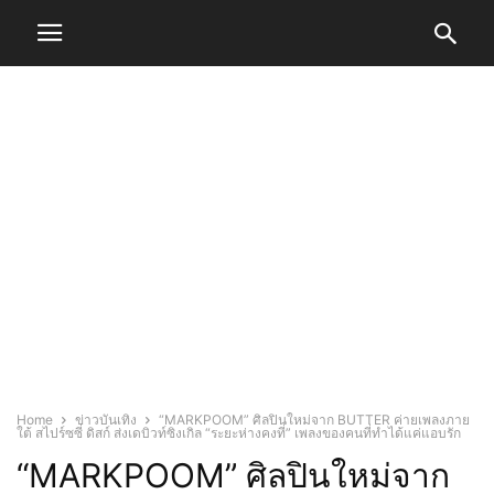
Home
ข่าวบันเทิง
“MARKPOOM” ศิลปินใหม่จาก BUTTER ค่ายเพลงภาย
ใต้ สไปร์ซซี่ ดิสก์ ส่งเดบิวท์ซิงเกิล “ระยะห่างคงที่” เพลงของคนที่ทำได้แค่แอบรัก
“MARKPOOM” ศิลปินใหม่จาก