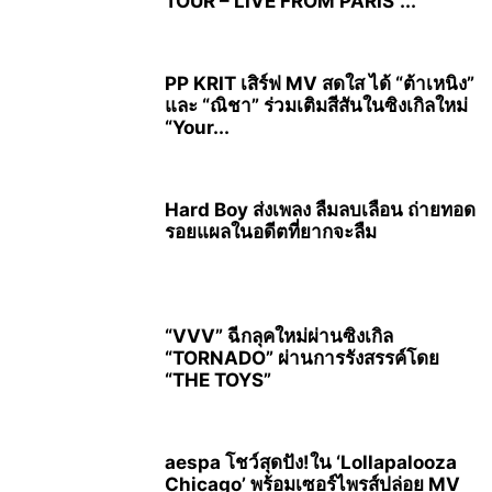
TOUR – LIVE FROM PARIS”...
PP KRIT เสิร์ฟ MV สดใส ได้ “ต้าเหนิง”
และ “ณิชา” ร่วมเติมสีสันในซิงเกิลใหม่
“Your...
Hard Boy ส่งเพลง ลืมลบเลือน ถ่ายทอด
รอยแผลในอดีตที่ยากจะลืม
“VVV” ฉีกลุคใหม่ผ่านซิงเกิล
“TORNADO” ผ่านการรังสรรค์โดย
“THE TOYS”
aespa โชว์สุดปัง!ใน ‘Lollapalooza
Chicago’ พร้อมเซอร์ไพรส์ปล่อย MV