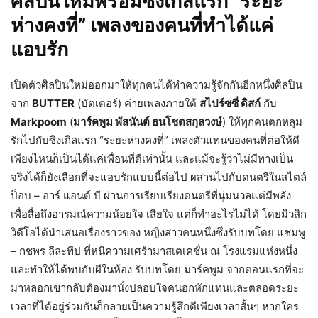
ศิลปินใหม่พร้อมซิงเกิลแรก “ระยะ
ห่างคงที่” เพลงของคนที่ทำได้แค่
แอบรัก
เปิดตัวศิลปินใหม่ออกมาให้ทุกคนได้ทำความรู้จักกันอีกหนึ่งศิลปิน
จาก
BUTTER
(บัตเตอร์) ค่ายเพลงภายใต้
สไปร์ซซี่ ดิสก์
กับ
Markpoom
(
มาร์คพูม พัสนันต์ ธนโชตสกุลวงษ์
) ให้ทุกคนตกหลุม
รักไปกับซิงเกิลแรก “ระยะห่างคงที่” เพลงตัวแทนของคนที่ต่อให้ดี
เพียงไหนก็เป็นได้แค่เพื่อนที่ดีเท่านั้น และแม้จะรู้ว่าไม่มีทางเป็น
จริงได้ก็ยังเลือกที่จะแอบรักแบบนี้ต่อไป ผสานไปกับดนตรีในสไตล์
ป็อบ – อาร์ แอนด์ บี ผ่านการเรียบเรียงดนตรีที่นุ่มนวลแต่มีพลัง
เพื่อสื่อถึงอารมณ์ความน้อยใจ เสียใจ แต่ก็ทำอะไรไม่ได้ โดยมิวสิก
วิดีโอได้นำเสนอเรื่องราวของ หญิงสาวคนหนึ่งซึ่งรับบทโดย แชมพู
– กชพร ลีละทีป ที่หนีความเศร้ามาสเตเคชั่น ณ โรงแรมแห่งหนึ่ง
และทำให้ได้พบกับผีในห้อง รับบทโดย มาร์คพูม จากตอนแรกที่จะ
มาหลอกเขากลับต้องมานั่งปลอบใจคนอกหักแทนและตลอดระยะ
เวลาที่ได้อยู่ร่วมกันก็กลายเป็นความรู้สึกดีเพียงเวลาสั้นๆ หากใคร