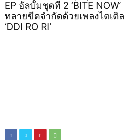
EP อัลบั้มชุดที่ 2 ‘BITE NOW’
ทลายขีดจำกัดด้วยเพลงไตเติล
‘DDI RO RI’