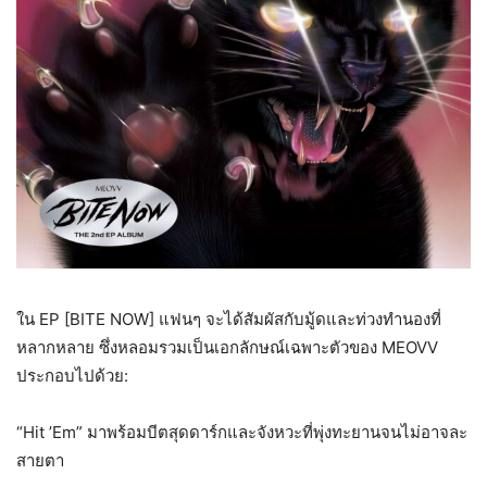
ใน EP [BITE NOW] แฟนๆ จะได้สัมผัสกับมู้ดและท่วงทำนองที่
หลากหลาย ซึ่งหลอมรวมเป็นเอกลักษณ์เฉพาะตัวของ MEOVV
ประกอบไปด้วย:
“Hit ’Em” มาพร้อมบีตสุดดาร์กและจังหวะที่พุ่งทะยานจนไม่อาจละ
สายตา