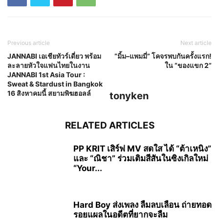
Previous article
Next article
JANNABI เอเชียทัวร์เดี่ยว พร้อม
“มิ้ม–แพมมี่” โคจรพบกันครั้งแรก!
ละลายหัวใจแฟนไทยในงาน
ใน “ของแขก 2”
JANNABI 1st Asia Tour :
Sweat & Stardust in Bangkok
16 สิงหาคมนี้ สยามพิฆฮอลล์
tonyken
RELATED ARTICLES
PP KRIT เสิร์ฟ MV สดใส ได้ “ต้าเหนิง”
และ “ณิชา” ร่วมเติมสีสันในซิงเกิลใหม่
“Your...
Hard Boy ส่งเพลง ลืมลบเลือน ถ่ายทอด
รอยแผลในอดีตที่ยากจะลืม