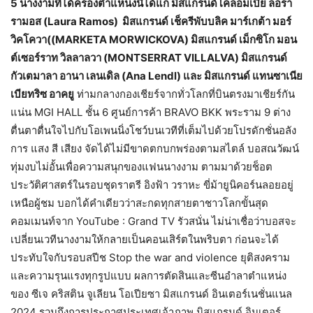
5 นางงามที่ได้ครองตำแหน่งนี้ได้แก่ มิสแกรนด์โคลอมเบีย ลอร่า
รามอส (Laura Ramos) มิสแกรนด์ เช็ครีพับบลิค มาร์เกต้า มอร์
วิคโควา((MARKETA MORWICKOVA) มิสแกรนด์ เม็กซิโก มอน
ต์เซอร์ราท วิลลาลวา (MONTSERRAT VILLALVA) มิสแกรนด์
กัวเตมาลา อานา เลนเดิล (Ana Lendl) และ มิสแกรนด์ แทนซาเนีย
เบียทริซ อาคยู
ท่ามกลางกองเชียร์จากทั่วโลกที่บินตรงมาเชียร์กัน
แน่น MGI HALL ชั้น 6 ศูนย์การค้า BRAVO BKK พระราม 9 ต่าง
ตื่นตาตื่นใจไปกับโอเพนนิ่งโชว์บนเวทีที่เต็มไปด้วยโปรดักชั่นอลัง
การ แสง สี เสียง จัดได้ไม่มีขาดตกบกพร่องตามสไตล์ บอสณวัฒน์
ทุ่มงบไม่อั้นเพื่อความสนุกของแฟนนางงาม ตามมาด้วยช็อต
ประวัติศาสตร์ในรอบชุดราตรี อิงฟ้า วราหะ ขี่ม้ายูนิคอร์นลอยอยู่
เหนือผู้ชม บอกได้คำเดียวว่าสะกดทุกสายตาชาวโลกขั้นสุด
คอมเมนท์จาก YouTube : Grand TV รัวสนั่น ไม่น่าเชื่อว่าบอสจะ
เปลี่ยนเวทีนางงามให้กลายเป็นคอนเสิร์ตในพริบตา ก่อนจะได้
ประทับใจกับรอบสปีช Stop the war and violence ยุติสงคราม
และความรุนแรงทุกรูปแบบ ผลการตัดสินและซีนอำลาตำแหน่ง
ของ ซีเจ คริสติน จูเลียน โอเปียซา มิสแกรนด์ อินเตอร์เนชั่นแนล
2024 รวมถึงการประกาศประเทศเจ้าภาพ มิสแกรนด์ อินเตอร์