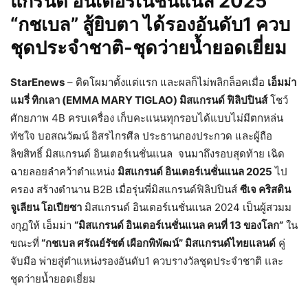
แกรนด์ อินเตอร์เนชั่นแนล
2025”
“กชเบล” สู้ยิบตา ได้รองอันดับ
1 ควบ
ชุดประจำชาติ-ชุดว่ายน้ำยอดเยี่ยม
StarEnews
– ติดโผมาตั้งแต่แรก และผลก็ไม่พลิกล็อคเมื่อ
เอ็มม่า
แมรี่ ทิกเลา (EMMA MARY TIGLAO) มิสแกรนด์ ฟิลิปปินส์
โชว์
ศักยภาพ 4B ครบเครื่อง เก็บคะแนนทุกรอบได้แบบไม่มีตกหล่น
ทัชใจ บอสณวัฒน์ อิสรไกรศีล ประธานกองประกวด และผู้ถือ
ลิขสิทธิ์ มิสแกรนด์ อินเตอร์เนชั่นแนล จนมาถึงรอบสุดท้าย เฉิด
ฉายลอยลำคว้าตำแหน่ง
มิสแกรนด์ อินเตอร์เนชั่นแนล 2025
ไป
ครอง สร้างตำนาน B2B เมื่อรุ่นพี่มิสแกรนด์ฟิลิปปินส์
ซีเจ คริสติน
จูเลียน โอเปียซา
มิสแกรนด์ อินเตอร์เนชั่นแนล 2024 เป็นผู้สวมม
งกุฏให้ เอ็มม่า
“มิสแกรนด์ อินเตอร์เนชั่นแนล คนที่ 13 ของโลก”
ใน
ขณะที่
“กชเบล ศรัณย์รัชต์ เผือกพิพัฒน์” มิสแกรนด์ไทยแลนด์
คู่
จับมือ พ่ายสู่ตำแหน่งรองอันดับ1 ควบรางวัลชุดประจำชาติ และ
ชุดว่ายน้ำยอดเยี่ยม