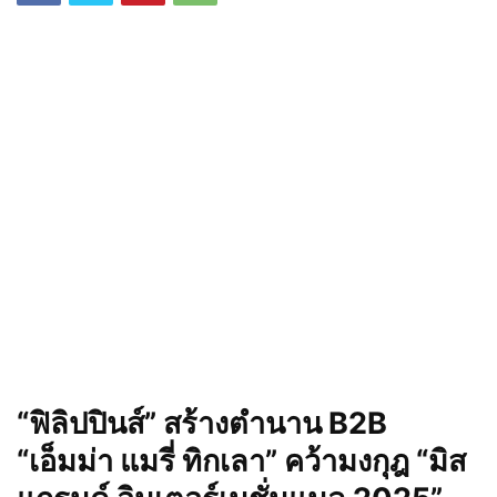
“ฟิลิปปินส์” สร้างตำนาน
B2B
“เอ็มม่า แมรี่ ทิกเลา” คว้ามงกุฎ “มิส