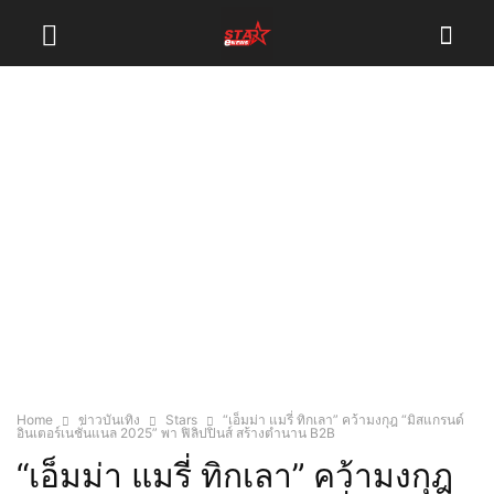
Home
ข่าวบันเทิง
Stars
“เอ็มม่า แมรี่ ทิกเลา” คว้ามงกุฎ “มิสแกรนด์
อินเตอร์เนชั่นแนล 2025” พา ฟิลิปปินส์ สร้างตำนาน B2B
“เอ็มม่า แมรี่ ทิกเลา” คว้ามงกุฎ