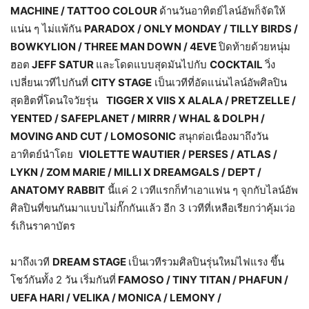
MACHINE / TATTOO COLOUR
ด้านวันอาทิตย์ไลน์อัพก็จัดให้
แน่น ๆ ไม่แพ้กัน
PARADOX / ONLY MONDAY / TILLY BIRDS /
BOWKYLION / THREE MAN DOWN / 4EVE
ปิดท้ายด้วยหนุ่ม
ฮอต
JEFF SATUR
และโดดแบบสุดมันไปกับ
COCKTAIL
วิ่ง
เปลี่ยนเวทีไปกันที่
CITY STAGE
เป็นเวทีที่อัดแน่นไลน์อัพศิลปิน
สุดฮิตที่โดนใจวัยรุ่น
TIGGER X VIIS X ALALA / PRETZELLE /
YENTED / SAFEPLANET / MIRRR / WHAL & DOLPH /
MOVING AND CUT / LOMOSONIC
สนุกต่อเนื่องมาถึงวัน
อาทิตย์นำโดย
VIOLETTE WAUTIER / PERSES / ATLAS /
LYKN / ZOM MARIE / MILLI X DREAMGALS / DEPT /
ANATOMY RABBIT
นี้แค่ 2 เวทีแรกก็ทำเอาแฟน ๆ จุกกับไลน์อัพ
ศิลปินที่ขนกันมาแบบไม่กั๊กกันแล้ว อีก 3 เวทีที่เหลือเรียกว่าคุ้มเว่อ
ร์เกินราคาบัตร
มาถึงเวที
DREAM STAGE
เป็นเวทีรวมศิลปินรุ่นใหม่ไฟแรง ขึ้น
โชว์กันทั้ง 2 วัน เริ่มกันที่
FAMOSO / TINY TITAN / PHAFUN /
UEFA HARI / VELIKA / MONICA / LEMONY /