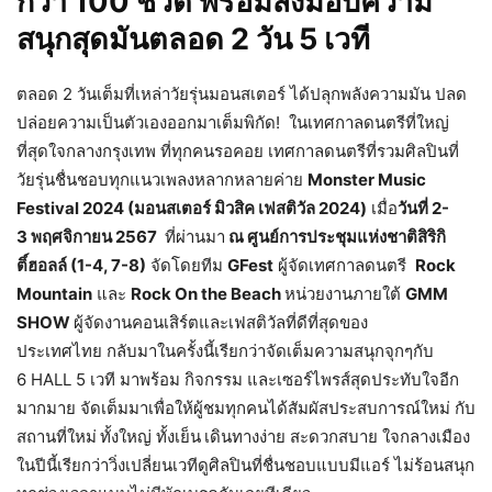
กว่า
100 ชีวิต พร้อมส่งมอบความ
สนุกสุดมัน
ตลอด
2 วัน
5 เวที
ตลอด 2 วันเต็มที่เหล่าวัยรุ่นมอนสเตอร์ ได้ปลุกพลังความมัน ปลด
ปล่อยความเป็นตัวเองออกมาเต็มพิกัด! ในเทศกาลดนตรีที่ใหญ่
ที่สุดใจกลางกรุงเทพ ที่ทุกคนรอคอย เทศกาลดนตรีที่รวมศิลปินที่
วัยรุ่นชื่นชอบทุกแนวเพลงหลากหลายค่าย
Monster Music
Festival 2024 (มอนสเตอร์ มิวสิค เฟสติวัล 2024)
เมื่อ
วันที่
2-
3 พฤศจิกายน 2567
ที่ผ่านมา
ณ ศูนย์การประชุมแห่งชาติสิริกิ
ติ์ฮอลล์
(
1-4, 7-8)
จัดโดยทีม
GFest
ผู้จัดเทศกาลดนตรี
Rock
Mountain
และ
Rock On the Beach
หน่วยงานภายใต้
GMM
SHOW
ผู้จัดงานคอนเสิร์ตและเฟสติวัลที่ดีที่สุดของ
ประเทศไทย กลับมาในครั้งนี้เรียกว่าจัดเต็มความสนุกจุกๆกับ
6 HALL 5 เวที มาพร้อม กิจกรรม และเซอร์ไพรส์สุดประทับใจอีก
มากมาย จัดเต็มมาเพื่อให้ผู้ชมทุกคนได้สัมผัสประสบการณ์ใหม่ กับ
สถานที่ใหม่
ทั้งใหญ่ ทั้งเย็น
เดินทางง่าย สะดวกสบาย ใจกลางเมือง
ในปีนี้เรียกว่าวิ่งเปลี่ยนเวทีดูศิลปินที่ชื่นชอบแบบมีแอร์ ไม่ร้อนสนุก