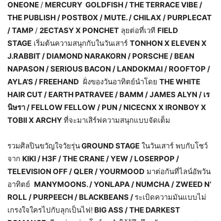
ONEONE
/
MERCURY GOLDFISH / THE TERRACE VIBE /
THE PUBLISH / POSTBOX / MUTE. / CHILAX / PURPLECAT
/ TAMP
/
2ECTASY X PONCHET
ลุยต่อที่เวที
FIELD
STAGE
เริ่มต้นความสนุกกับในวันเสาร์
TONHON X ELEVEN X
J.RABBIT / DIAMOND NARAKORN / PORSCHE / BEAN
NAPASON / SERIOUS BACON / LANDOKMAI / ROOFTOP /
AYLA’S / FREEHAND
ฝั่งของวันอาทิตย์นำโดย
THE WHITE
HAIR CUT / EARTH PATRAVEE / BAMM / JAMES ALYN / เร
นิษรา / FELLOW FELLOW / PUN / NICECNX X IRONBOY X
TOBII X ARCHY
ที่จะมาเสิร์ฟความสนุกแบบจัดเต็ม
รวมศิลปินขวัญใจวัยรุ่น
GROUND STAGE
ในวันเสาร์ พบกับโชว์
จาก
KIKI / H3F / THE CRANE / YEW / LOSERPOP /
TELEVISION OFF / QLER / YOURMOOD
มาต่อกันที่ไลน์อัพวัน
อาทิตย์
MANYMOONS. / YONLAPA / NUMCHA / ZWEED N’
ROLL / PURPEECH / BLACKBEANS /
ระเบิดความมันแบบไม่
เกรงใจใครไปกับลุกเป็นไฟ!
BIG ASS / THE DARKEST