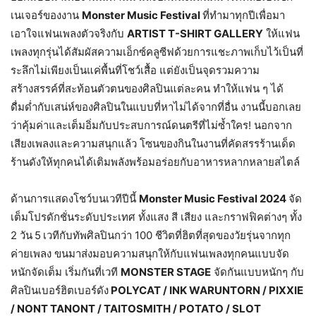
เนเจอร์ของงาน
Monster Music Festival
ที่ทำมาทุกปีเพื่อมา
เอาใจแฟนเพลงตัวจริงกับ
ARTIST T-SHIRT GALLERY
ให้แฟน
เพลงทุกรุ่นได้สัมผัสความเอ็กซ์คลูซีฟด้วยการแชะภาพเก็บไว้เป็นที่
ระลึกไม่เพียงเป็นแค่พื้นที่โชว์เสื้อ แต่ยังเป็นจุดรวมความ
สร้างสรรค์ที่สะท้อนตัวตนของศิลปินแต่ละคน ทำให้แฟน ๆ ได้
ดื่มด่ำกับเสน่ห์ของศิลปินในแบบที่หาไม่ได้จากที่อื่น งานนี้บอกเลย
ว่าคุ้มค่าและเต็มอิ่มกับประสบการณ์ดนตรีที่ไม่ซ้ำใคร! นอกจาก
เสียงเพลงและความสนุกแล้ว โซนของกินในงานที่คัดสรรร้านเด็ด
ร้านดังให้ทุกคนได้เติมพลังพร้อมอร่อยกับอาหารหลากหลายสไตล์
ด้านการแสดงโชว์บนเวทีปีนี้
Monster Music Festival 2024
จัด
เต็มโปรดักชั่นระดับประเทศ ทั้งแสง สี เสียง และกราฟฟิคต่างๆ ทั้ง
2 วัน
5
เวทีกับทัพศิลปินกว่า 100 ชีวิตที่ฮิตที่สุดของวัยรุ่นจากทุก
ค่ายเพลง ขนมาส่งมอบความสนุกให้กับแฟนเพลงทุกคนแบบจัด
หนักจัดเต็ม เริ่มกันที่เวที
MONSTER STAGE
จัดกันแบบหนักๆ กับ
ศิลปินเบอร์ฮิตเบอร์ดัง
POLYCAT / INK WARUNTORN / PIXXIE
/ NONT TANONT / TAITOSMITH / POTATO / SLOT