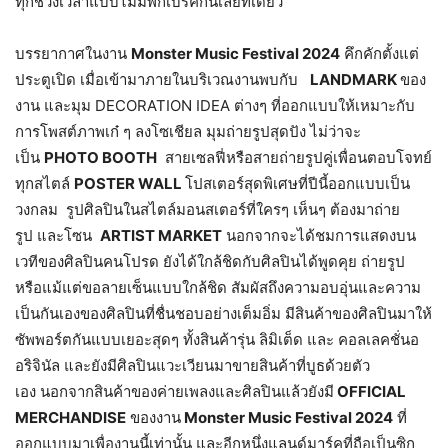
ทุกช่วงเวลาแบบไม่มีพักเบรคกันเลยทีเดียว
บรรยากาศในงาน
Monster Music Festival 2024
คึกคักตั้งแต่
ประตูเปิด เมื่อเข้ามาภายในบริเวณงานพบกับ
LANDMARK
ของ
งาน และมุม DECORATION IDEA ต่างๆ ที่ออกแบบให้เหมาะกับ
การโพสต์ภาพเก๋ ๆ ลงโซเชียล มุมถ่ายรูปสุดปัง ไม่ว่าจะ
เป็น
PHOTO BOOTH
สายเซลฟี่หรือสายถ่ายรูปคู่เพื่อนตอบโจทย์
ทุกสไตล์
POSTER WALL
โปสเตอร์สุดพิเศษที่ปีนี้ออกแบบเป็น
วงกลม รูปศิลปินในสไตล์มอนสเตอร์ที่ใครๆ เห็นๆ ต้องมาถ่าย
รูป และโซน
ARTIST MARKET
นอกจากจะได้ชมการแสดงบน
เวทีของศิลปินคนโปรด ยังได้ใกล้ชิดกับศิลปินได้พูดคุย ถ่ายรูป
หรือแม้แต่ขอลายเซ็นแบบใกล้ชิด สัมผัสถึงความอบอุ่นและความ
เป็นกันเองของศิลปินที่ชื่นชอบอย่างเต็มอิ่ม มีสินค้าของศิลปินมาให้
ซัพพอร์ตกันแบบเยอะสุดๆ ทั้งสินค้ารุ่น ลิมิเต็ด และ คอลเลคชั่นอ
อริจินัล และยังมีศิลปินแวะเวียนมาขายสินค้าที่บูธด้วยตัว
เอง นอกจากสินค้าของค่ายเพลงและศิลปินแล้วยังมี
OFFICIAL
MERCHANDISE
ของงาน
Monster Music Festival 2024
ที่
ออกแบบมาเพื่องานนี้เท่านั้น และอีกหนึ่งแลนด์มาร์คที่ถือเป็นซิก