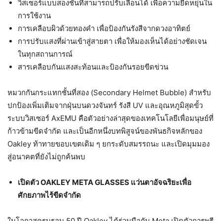
วิสเซอร์แบบสองชั้นที่สามารถปรับเลื่อนได้ เพื่อความยืดหยุ่นใน
การใช้งาน
การเคลือบผิวด้วยทองคำ เพื่อป้องกันรังสีจากดวงอาทิตย์
การปรับแสงที่ผ่านเข้าสู่สายตา เพื่อให้มองเห็นได้อย่างชัดเจน
ในทุกสถานการณ์
สารเคลือบกันแสงสะท้อนและป้องกันรอยขีดข่วน
หมวกกันกระแทกชั้นที่สอง (Secondary Helmet Bubble) สำหรับ
ปกป้องเพิ่มเติมจากฝุ่นบนดวงจันทร์ รังสี UV และอุณหภูมิสุดขั้ว
ระบบวิสเซอร์ AxEMU คือตัวอย่างล่าสุดของเทคโนโลยีเพื่อมนุษย์ที่
ก้าวข้ามขีดจำกัด และเป็นอีกหนึ่งบทพิสูจน์ของพันธกิจหลักของ
Oakley ท้าทายขอบเขตเดิม ๆ ยกระดับสมรรถนะ และเปิดมุมมอง
สู่อนาคตที่ยังไม่ถูกค้นพบ
เปิดตัว
OAKLEY META GLASSES แว่นตาอัจฉริยะเพื่อ
ศักยภาพไร้ขีดจำกัด
ในโอกาสครบรอบ 50 ปี Oakley ได้ร่วมมือกับ Meta เปิดตัวการพรี