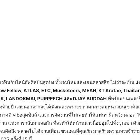
ตัวฟินกับไลน์อัพศิลปินสุดปัง ทั้งเจนใหม่และเจนคลาสสิก ไม่ว่าจะเป็น
J
low Fellow, ATLAS, ETC, Musketeers, MEAN, KT Kratae, Thaita
PKK, LANDOKMAI, PURPEECH และ DJAY BUDDAH
ที่พร้อมขนเพลงฮ
งท้ายปี และนอกจากจะได้ฟังเพลงเพราะๆ ท่ามกลางลมหนาวบนเขาค้อแล
รยากาศดี vibeสุดชิลล์ และการจัดงานที่ไม่เคยทำให้แฟนๆ ผิดหวัง ตลอด 15
ูกาล แห่งการกลับมาเจอกัน ที่จะทำให้หน้าหนาวนี้อบอุ่นไปทั้งขุนเขา ด้
คนคิดถึง พลาดไม่ได้ชวนเพื่อน ชวนคนที่คุณรัก มาสร้างความทรงจำร่
5 ครั้งที่ 15 นี้