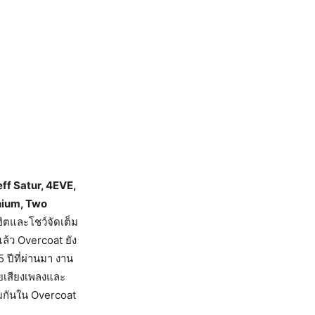
eff Satur, 4EVE,
nium, Two
ิตและโชว์จัดเต็ม
้ว Overcoat ยัง
 ปีที่ผ่านมา งาน
วยเสียงเพลงและ
วมกันใน Overcoat