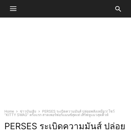
Home
ข่าวบันเทิง
PERSES ระเบิดความมันส์ ปล่อยพลังเหมียว! โชว์
“KITTY SWAG” ครั้งแรก สาดเพอร์ฟอร์แมนซ์สุดเท่ เสิร์ฟหูแมวสุดคิ้วท์
PERSES ระเบิดความมันส์ ปล่อย