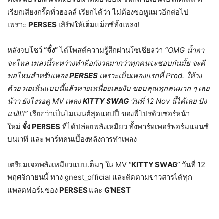
เรียกเสียงกรี๊ดทั่วฮอลล์ เรียกได้ว่า ไม่ต้องขอหูแมวอีกต่อไป
เพราะ
PERSES
เสิร์ฟให้เต็มแม็กซ์ทั้งเพลง!
หลังจบโชว์
“จั๋ง”
ได้โพสต์ความรู้สึกผ่านโซเชียลว่า
“OMG น้ำตา
จะไหล
เพลงนี้ระหว่างทำคือกังวลมากว่าทุกคนจะชอบกันมั้ย จะดี
พอไหมสำหรับเพลง
PERSES
เพราะเป็นเพลงแรกที่ Prod. ให้วง
ด้วย พอเห็นแบบนี้แล้วหายเหนื่อยเลยงับ ขอบคุณทุกคนมาก ๆ เลย
น้าา ยังไงรอดู MV เพลง
KITTY SWAG
วันที่ 12 Nov นี้ได้เลย ปัง
แน่!!!!”
เรียกว่าเป็นโมเมนต์สุดแฮปปี้ ของพี่โปรดิวเซอร์หน้า
ใหม่
จั๋ง PERSES
ที่ได้ปล่อยพลังเหมียว ทั้งพาร์ทเพอร์ฟอร์มแมนซ์
บนเวที และ พาร์ทคนเบื้องหลังการทำเพลง
เตรียมเจอพลังเหมียวแบบเต็มๆ ใน MV “
KITTY SWAG
”
วันที่ 12
พฤศจิกายนนี้ ทาง gnest_official และติดตามข่าวสารได้ทุก
แพลตฟอร์มของ
PERSES
และ
G’NEST