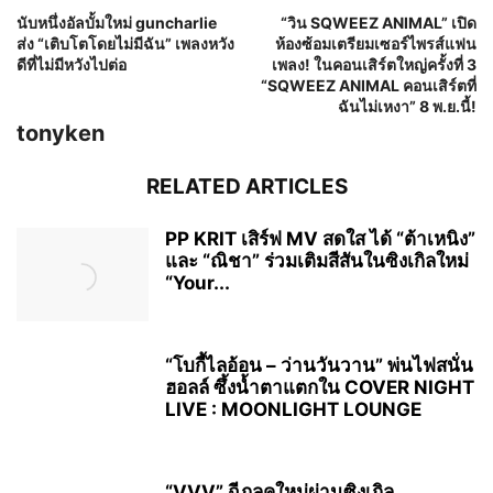
นับหนึ่งอัลบั้มใหม่ guncharlie
“วิน SQWEEZ ANIMAL” เปิด
ส่ง “เติบโตโดยไม่มีฉัน” เพลงหวัง
ห้องซ้อมเตรียมเซอร์ไพรส์แฟน
ดีที่ไม่มีหวังไปต่อ
เพลง! ในคอนเสิร์ตใหญ่ครั้งที่ 3
“SQWEEZ ANIMAL คอนเสิร์ตที่
ฉันไม่เหงา” 8 พ.ย.นี้!
tonyken
RELATED ARTICLES
PP KRIT เสิร์ฟ MV สดใส ได้ “ต้าเหนิง”
และ “ณิชา” ร่วมเติมสีสันในซิงเกิลใหม่
“Your...
“โบกี้ไลอ้อน – ว่านวันวาน” พ่นไฟสนั่น
ฮอลล์ ซึ้งน้ำตาแตกใน COVER NIGHT
LIVE : MOONLIGHT LOUNGE
“VVV” ฉีกลุคใหม่ผ่านซิงเกิล