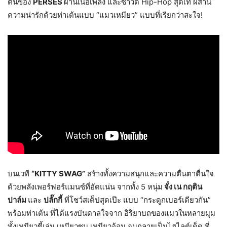
ตนของ
PERSES
ผ่านเนื้อเพลง และซาวด์ Hip-Hop สุดเท่ ผสาน
ความน่ารักด้วยท่าเต้นแบบ “แมวเหมียว” แบบที่เรียกว่าสะใจ!
บนเวที
“KITTY SWAG”
สร้างทั้งความสนุกและความตื่นตาตื่นใจ
ด้วยพลังเพอร์ฟอร์แมนซ์ที่อัดแน่น จากทั้ง 5 หนุ่ม
จั๋ง เน กฤติน
ปาล์ม
และ
ปลั๊กกี้
ที่โชว์สเต็ปสุดเป๊ะ แบบ “กระดูกเบอร์เดียวกัน”
พร้อมท่าเต้น ที่ได้แรงบันดาลใจจาก อิริยาบถของแมวในหลายมุม
ทั้งเหมียวขี้เล่น เหมียวซน เหมียวอ้อน จนกลายเป็นไฮไลต์เด็ด ที่