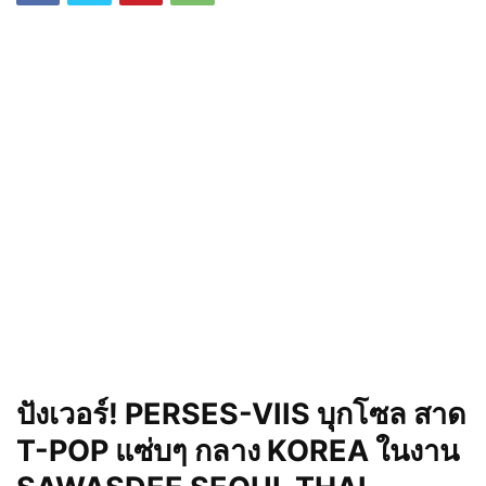
ปังเวอร์! PERSES-VIIS บุกโซล สาด
T-POP แซ่บๆ กลาง KOREA ในงาน