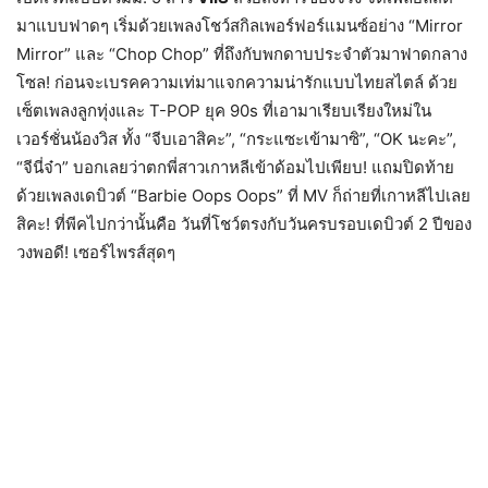
มาแบบฟาดๆ เริ่มด้วยเพลงโชว์สกิลเพอร์ฟอร์แมนซ์อย่าง “Mirror
Mirror” และ “Chop Chop” ที่ถึงกับพกดาบประจำตัวมาฟาดกลาง
โซล! ก่อนจะเบรคความเท่มาแจกความน่ารักแบบไทยสไตล์ ด้วย
เซ็ตเพลงลูกทุ่งและ T-POP ยุค 90s ที่เอามาเรียบเรียงใหม่ใน
เวอร์ชั่นน้องวิส ทั้ง “จีบเอาสิคะ”, “กระแซะเข้ามาซิ”, “OK นะคะ”,
“จีนี่จ๋า” บอกเลยว่าตกพี่สาวเกาหลีเข้าด้อมไปเพียบ! แถมปิดท้าย
ด้วยเพลงเดบิวต์ “Barbie Oops Oops” ที่ MV ก็ถ่ายที่เกาหลีไปเลย
สิคะ! ที่พีคไปกว่านั้นคือ วันที่โชว์ตรงกับวันครบรอบเดบิวต์ 2 ปีของ
วงพอดี! เซอร์ไพรส์สุดๆ