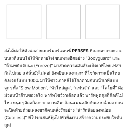
ส่งไม้ต่อให้ตัวพ่อสายเพอร์ฟอร์แมนซ์
PERSES
ที่ออกมาอาละวาด
บนเวทีแบบไม่ให้พักหายใจ! ขนเพลงฮิตอย่าง “Bodyguard” และ
“ห้ามขยับจับนะ (Freeze)” มาสาดความมันส์ระเบิดเวทีไทยเฟสฯ
กันไปเลย แค่นั้นยังไม่พอ! ยังหยิบเพลงสนุกๆ ที่โชว์ความเป็นไทย
คัลเจอร์แบบ 100% มาให้ชาวเกาหลีได้โยกตามกันหน้าเวทีแบบ
จุกๆ ทั้ง “Slow Motion”, “หัวไหล่ตูด”, “แฟนจ๋า” และ “โคโยตี้” คือ
ม่วนหน้าฮ้านของจริง! พาร์ทโชว์ว่าเดือดแล้ว พาร์ทพูดคุยก็คือดีไม่
ไหว หนุ่มๆ งัดสกิลภาษาเกาหลีมาอ้อนแฟนคลับกันแบบฉ่ำมง ก่อน
จะปิดท้ายด้วยเพลงชาติคนคลั่งรักอย่าง “น่ารักน้อยลงหน่อย
(Cuteless)” ที่โปรยเสน่ห์ฟุ้งไปทั่วทั้งงาน สร้างความประทับใจขั้น
สุด!