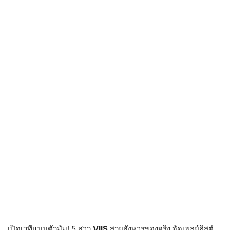
​เปิดเวทีแบบตัวมัม! 5 สาว
VIIS
สวยสังหารของจริง จัดเพลย์ลิสต์