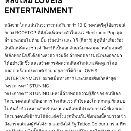
หลังใหม่ LOVEiS
ENTERTAINMENT
หลังจากโลดแล่นในวงการดนตรีมากว่า 13 ปี วงดนตรีดูโอ้อารมณ์
อย่าง ROOFTOP ที่มีสไตล์เฉพาะตัวในแนว Electronic Pop สุด
ล้ำ ประกอบไปด้วย บี๊บ (ร้องนำ) และ โก้ (กีตาร์) คู่หูที่นำเสียงร้อง
อันมีเสน่ห์และซาวด์ กีตาร์ที่เป็นเอกลักษณ์มาผสมผสานกับดนตรี
อิเล็กทรอนิกส์ได้อย่างลงตัว รวมถึง ถ่ายทอดอารมณ์เพลงออกมา
ได้อย่างลึกซึ้ง และสร้างสรรค์ผลงานที่สดใหม่และติดหูมาโดย
ตลอด พร้อมประกาศเข้ามาอยู่ภายใต้บ้าน LOVEiS
ENTERTAINMENT อย่างเป็นทางการ และปล่อยซิงเกิลล่าสุด
“ตระการตา” STUNING
“ตระการตา” STUNING เพลงนี้ถ่ายทอดความรู้สึกของ คนที่เจอ
ใครบางคนแล้วเกิดอาการ ใจเต้นแรง หัวใจพองโต ตกหลุมรักแบบ
ไม่ทันตั้งตัว เหมาะสำหรับหลายคนที่เคยมีประสบการณ์ ที่เคยเจอ
ใครบางคนที่เข้ากันได้ตั้งแต่ครั้งแรกที่พบกัน ซึ่งเพลงนี้สามารถเข้า
ถึงอารมณ์ของผู้ฟังได้ง่าย และยังได้ รัฐ Tattoo Colour มาร่วมฟีท