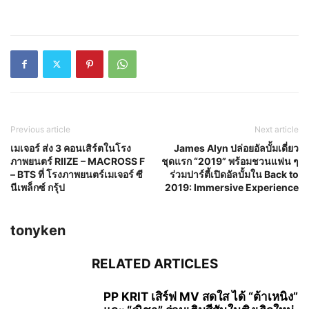
Previous article
Next article
เมเจอร์ ส่ง 3 คอนเสิร์ตในโรง
James Alyn ปล่อยอัลบั้มเดี่ยว
ภาพยนตร์ RIIZE – MACROSS F
ชุดแรก “2019” พร้อมชวนแฟน ๆ
– BTS ที่ โรงภาพยนตร์เมเจอร์ ซี
ร่วมปาร์ตี้เปิดอัลบั้มใน Back to
นีเพล็กซ์ กรุ้ป
2019: Immersive Experience
tonyken
RELATED ARTICLES
PP KRIT เสิร์ฟ MV สดใส ได้ “ต้าเหนิง”