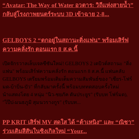
“Avatar: The Way of Water อวตาร: วิถีแห่งสายน้ำ”
กลับสู่โรงภาพยนตร์ระบบ 3D เข้าฉาย 2-8...
GELBOYS 2 “ตกอยู่ในสถานะติ่งแฟน” พร้อมเสิร์ฟ
ความคลั่งรัก ตอนแรก 8 ส.ค.นี้
เปิดจักรวาลเล็บเจลซีซันใหม่! GELBOYS 2 เดบิวต์สถานะ "ติ่ง
แฟน" พร้อมเสิร์ฟความคลั่งรัก ตอนแรก 8 ส.ค.นี้ แฟนคลับ
GELBOYS เตรียมพร้อมเติมเต็มความสัมพันธ์ของ "เชียร-โฟร์
มด-บ้าบิ่น-บัว" ที่กลับมาครั้งนี้ พร้อมบททดสอบครั้งใหม่
นำแสดงโดย 4 หนุ่ม "นิว-ชยภัค ตันประยูร" (รับบท โฟร์มด),
"ไป๊ป-มนธภูมิ สุมนวรางกูร" (รับบท...
PP KRIT เสิร์ฟ MV สดใส ได้ “ต้าเหนิง” และ “ณิชา”
ร่วมเติมสีสันในซิงเกิลใหม่ “Your...