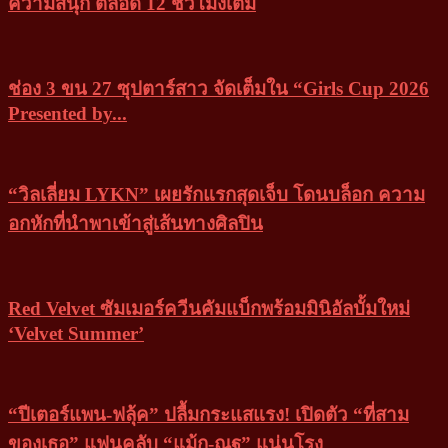
ความสนุก ตลอด 12 ชั่วโมงเต็ม
ช่อง 3 ขน 27 ซุปตาร์สาว จัดเต็มใน “Girls Cup 2026
Presented by...
“วิลเลี่ยม LYKN” เผยรักแรกสุดเจ็บ โดนบล็อก ความ
อกหักที่นำพาเข้าสู่เส้นทางศิลปิน
Red Velvet ซัมเมอร์ควีนคัมแบ็กพร้อมมินิอัลบั้มใหม่
‘Velvet Summer’
“ปีเตอร์แพน-ฟลุ้ค” ปลื้มกระแสแรง! เปิดตัว “ที่สาม
ของเธอ” แฟนคลับ “แม้ก-ณฐ” แน่นโรง