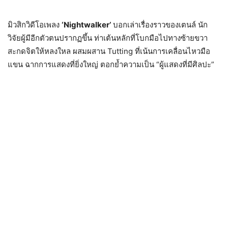
มิวสิกวิดีโอเพลง
‘Nightwalker’
บอกเล่าเรื่องราวของเตนล์ นัก
วิจัยผู้มีอีกตัวตนปรากฏขึ้น ท่าเต้นหลักที่โบกมือไปทางซ้ายขวา
สะกดจิตให้หลงใหล ผสมผสาน Tutting ที่เน้นการเคลื่อนไหวมือ
แขน ฉากการแสดงที่ยิ่งใหญ่ ตอกย้ำความเป็น “ผู้แสดงที่มีศิลปะ”