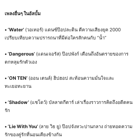
เพลงอื่นๆ ในอัลบั้ม
• ‘Water’
(วอเทอร์) แดนซ์ป๊อปละติน ตีความเสียงยุค 2000
เปรียบเทียบความปรารถนาที่มีต่อใครสักคนกับ “น้ำ”
• ‘Dangerous’
(แดนเจอรัส) ป๊อปพังก์ เตือนถึงอันตรายของการ
ตกหลุมรักตัวเอง
• ‘ON TEN’
(ออน เตนล์) ฮิปฮอป สะท้อนความมั่นใจและ
ทะเยอทะยาน
• ‘Shadow’
(แชโดว์) บัลลาดกีตาร์ เล่าเรื่องราวการคิดถึงอดีตคน
รัก
• ‘Lie With You’
(ลาย วิธ ยู) ป๊อปจังหวะปานกลาง ถ่ายทอดความ
รักของคู่รักที่นอนเคียงข้างกัน