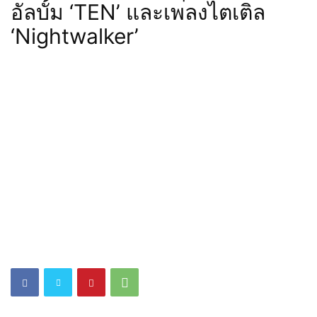
อัลบั้ม ‘TEN’ และเพลงไตเติล
‘Nightwalker’