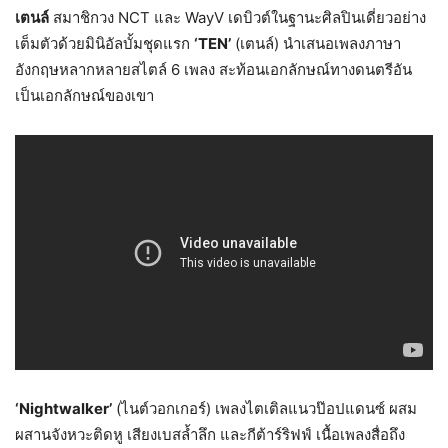
เตนล์
สมาชิกวง NCT และ WayV เดบิวต์ในฐานะศิลปินเดี่ยวอย่าง
เต็มตัวด้วยมินิอัลบั้มชุดแรก
‘TEN’
(เตนล์) นำเสนอเพลงภาษา
อังกฤษหลากหลายสไตล์ 6 เพลง สะท้อนเอกลักษณ์ทางดนตรีอัน
เป็นเอกลักษณ์ของเขา
‘Nightwalker’
(ไนต์วอกเกอร์) เพลงไตเติลแนวป๊อปแดนซ์ ผสม
ผสานจังหวะติดหู เสียงเบสล้ำลึก และกีต้าร์ริฟฟ์ เนื้อเพลงสื่อถึง