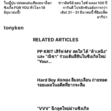
ในญี่ปุ่น ปล่อยแผ่นเสียงอนาล็อก
ข่าวดิสนีย์ ออน ไอซ์ ฉลอง 100 ปี
ซิงเกิ้ล FOR YOU ทั่วโลก 19
การันตี โปรดักชันอลังการกว่า
มิถุนายนนี้!
เดิม! 21 – 31 มีนาคมนี้ ที่อิมแพ็ค
อารีน่า
tonyken
RELATED ARTICLES
PP KRIT เสิร์ฟ MV สดใส ได้ “ต้าเหนิง”
และ “ณิชา” ร่วมเติมสีสันในซิงเกิลใหม่
“Your...
Hard Boy ส่งเพลง ลืมลบเลือน ถ่ายทอด
รอยแผลในอดีตที่ยากจะลืม
“VVV” ฉีกลุคใหม่ผ่านซิงเกิล