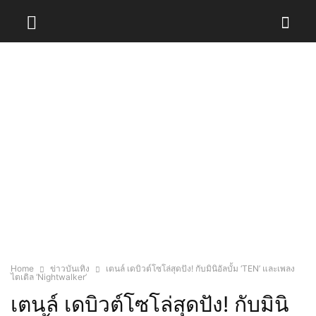
Home
ข่าวบันเทิง
เตนล์ เดบิวต์โซโล่สุดปัง! กับมินิอัลบั้ม ‘TEN’ และเพลง
ไตเติล ‘Nightwalker’
เตนล์ เดบิวต์โซโล่สุดปัง! กับมินิ