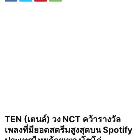
TEN (เตนล์) วง NCT คว้ารางวัล
เพลงที่มียอดสตรีมสูงสุดบน Spotify