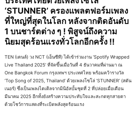
ประเทศไทยด้วยเพลงโซโล่
‘STUNNER’ ครองแพลตฟอร์มเพลง
ที่ใหญ่ที่สุดในโลก หลังจากติดอันดับ
1 บนชาร์ตต่าง ๆ ! พิสูจน์ถึงความ
นิยมสุดร้อนแรงทั่วโลกอีกครั้ง !!
TEN (เตนล์) วง NCT (เอ็นซีที) ได้เข้าร่วมงาน ‘Spotify Wrapped
Live Thailand 2025’ ที่จัดขึ้นเมื่อวันที่ 4 ธันวาคมที่ผ่านมา ณ
One Bangkok Forum กรุงเทพฯ ประเทศไทย พร้อมคว้ารางวัล
‘Top Song of 2025, Thailand’ ด้วยเพลงโซโล่ ‘STUNNER’ (สตัน
เนอร์) ซึ่งเป็นเพลงไตเติลจากมินิอัลบั้มชุดที่ 2 ที่ปล่อยเมื่อเดือน
มีนาคม 2025 อีกทั้งยังสร้างความประทับใจและสะกดทุกสายตา
ด้วยโชว์การแสดงที่ระเบิดพลังสุดร้อนแรง