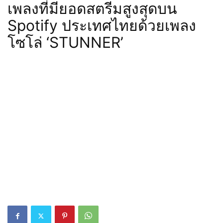
เพลงที่มียอดสตรีมสูงสุดบน
Spotify ประเทศไทยด้วยเพลง
โซโล่ ‘STUNNER’