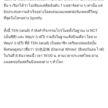
อื่น ๆ เรียกได้ว่า ไม่เพียงแค่ติดอันดับ 1 บนชาร์ตต่าง ๆ เท่านั้น แต่
ยังประสบความสำเร็จอย่างโดดเด่นบนแพลตฟอร์มเพลงที่ใหญ่
ที่สุดในโลกอย่าง Spotify
ทั้งนี้ TEN (เตนล์) กำลังทำกิจกรรมโปรโมตทั้งในฐานะวง NCT
(เอ็นซีที) และ WayV (เวย์วี) รวมถึงในฐานะศิลปินเดี่ยว โดยวง
WayV (เวย์วี) ที่มี TEN (เตนล์) เป็นสมาชิก เตรียมปล่อยอัลบั้ม
พิเศษฤดูหนาวชื่อว่า ‘白色定格 (Eternal White)’ (อีเทอร์นอล ไวต์)
ในวันที่ 8 ธันวาคมนี้ เวลา 16:00 น. ตามเวลาประเทศไทย ผ่าน
แพลตฟอร์มสตรีมมิงเพลงต่าง ๆ ทั่วโลก