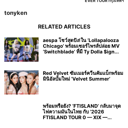
EVER TOUR กรุงเทพฯ
tonyken
RELATED ARTICLES
aespa โชว์สุดปัง!ใน ‘Lollapalooza
Chicago’ พร้อมเซอร์ไพรส์ปล่อย MV
‘Switchblade’ ที่มี Ty Dolla $ign...
Red Velvet ซัมเมอร์ควีนคัมแบ็กพร้อม
มินิอัลบั้มใหม่ ‘Velvet Summer’
พร้อมหรือยัง? ‘FTISLAND’ กลับมาจุด
ไฟความมันในไทย กับ ‘2026
FTISLAND TOUR 0 — XIX —...