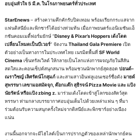
อบอุ่นหัวใจ 5 มี.ค. ในโรงภาพยนตร์ทั่วประเทศ
StarEnews
– สร้างความคึกคักรับปิดเทอม พร้อมเรียกกระแสจาก
แฟนดิสนีย์และพิกซาร์ได้อย่างท่วมท้น เมื่อภาพยนตร์แอนิเมชันแอ็
กชันคอมเมดี้ฟอร์มยักษ์ “
Disney & Pixar’s Hoppers เด้งโดด
เปลี่ยนโหมดเป็นบีเวอร์
” จัดงาน
Thailand Gala Premiere
เปิด
ตัวอย่างเป็นทางการในประเทศไทย เนรมิตพื้นที่
SF World
Cinema
เซ็นทรัลเวิลด์ ให้กลายเป็นโลกแห่งการผจญภัยในสีสัน
สดใสและคอนเซ็ปต์สนุกสนาน พร้อมชวนนักพากย์สุดฮอต
ปอนด์–
ณราวิชญ์ เลิศรัตน์โกสุมภ์
และสามสาวอินฟลูเอนเซอร์ชื่อดัง
มายด์
สุพรรษา เลขามอสมัดจุก, ต๊อกแต๊ก สุธิรจน์ Pizza Movie และ แป้ง
นัยรัตน์ หรือแป้ง zbing z.
มาร่วมเด้งโดดเข้าสู่โลกของสัตว์สุด
หรรษา ท่ามกลางบรรยากาศอบอุ่นเต็มไปด้วยเหล่าแฟน ๆ ที่มา
ร่วมต้อนรับความสนุกครั้งใหม่จากดิสนีย์และพิกซาร์อย่างเนือง
แน่น
งานนี้นอกจากจะมีไฮไลต์เป็นการปรากฏตัวของเหล่านักพากย์คน