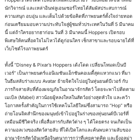
นักวิจารณ์ และเหล่าอินฟลูเอนเซอร์ไทยได้สัมผัสประสบการณ์
ความสนุก อบอุ่น และเต็มไปด้วยข้อคิดที่ภาพยนตร์ตั้งใจถ่ายทอด
ก่อนเตรียมมอบความประทับใจสู่ผู้ชมทั่วประเทศในวันที่ 5 มีนาคม
นี้ แต่ถ้าใครอยากฮาก่อน วันที่ 3 มีนาคมนี้ Hoppers เปิดรอบ
พิเศษให้คนที่อดใจไม่ไหวได้ดูก่อนใคร เช็กสาขาและรอบฉายได้ที่
เว็บไซต์โรงภาพยนตร์
ทั้งนี้ “Disney & Pixar’s Hoppers เด้งโดด เปลี่ยนโหมดเป็นบี
เวอร์” เป็นภาพยนตร์แอนิเมชันแอ็กชันคอเมดี้สุดแหวกแนว ที่มา
ในธีมสลับร่างแบบ Avatar ย้ายจิตใจไปอยู่ในหุ่นยนต์บีเวอร์ กับ
ภารกิจสายลับที่ต้องผจญภัยในอาณาจักรสัตว์ โดยจะพาไปติดตาม
เมเบิล (Mabel) สาวน้อยผู้หลงใหลในสัตว์อย่างสุดหัวใจ และคว้า
โอกาสครั้งสำคัญในการใช้เทคโนโลยีใหม่ซึ่งสามารถ “Hop” หรือ
ถ่ายโอนจิตสำนึกของมนุษย์เข้าไปอยู่ในร่างของหุ่นยนต์บีเวอร์ที่
เหมือนมีชีวิตจริง เพื่อสื่อสารกับสัตว์ต่าง ๆ ได้โดยตรง จนเกิดเป็น
ความอลเวงของสัตว์สายลับ ที่ได้เปิดโลกและค้นพบความลับของ
อาณาจักรสัตว์อันเหนือจินตนาการกว่าที่เคยคาดคิด และยิ่งอลม่า