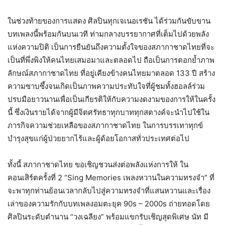
ในช่วงท้ายของการแสดง ศิลปินทุกเจเนอเรชัน ได้ร่วมกันขับขาน
บทเพลงนี้พร้อมกันบนเวที ท่ามกลางบรรยากาศที่เต็มไปด้วยพลัง
แห่งความปิติ เป็นการยืนยันถึงความตั้งใจของสภากาชาดไทยที่จะ
เป็นที่พึ่งพิงให้คนไทยเสมอมาและตลอดไป ถือเป็นการตอกย้ำภาพ
ลักษณ์สภากาชาดไทย ที่อยู่เคียงข้างคนไทยมาตลอด 133 ปี สร้าง
ความซาบซึ้งจนเกิดเป็นภาพความประทับใจที่ผู้ชมทั้งฮอลล์ร่วม
ปรบมือยาวนานเพื่อเป็นเกียรติให้กับความงดงามของการให้ในครั้ง
นี้ ซึ่งเงินรายได้จากผู้มีจิตศรัทธาทุกบาททุกสตางค์จะนำไปใช้ใน
ภารกิจความช่วยเหลือของสภากาชาดไทย ในการบรรเทาทุกข์
บำรุงสุขแก่ผู้ป่วยยากไร้และผู้ด้อยโอกาสทั่วประเทศต่อไป
ทั้งนี้ สภากาชาดไทย ขอเชิญชวนส่งต่อพลังแห่งการให้ ใน
คอนเสิร์ตครั้งที่ 2 “Sing Memories เพลงหวานในความทรงจำ” ที่
จะพาทุกท่านย้อนเวลากลับไปสู่ความทรงจำที่แสนหวานและเรื่อง
เล่าของความรักกับบทเพลงอมตะยุค 90s – 2000s ถ่ายทอดโดย
ศิลปินระดับตำนาน “วงเฉลียง” พร้อมแขกรับเชิญสุดพิเศษ นัท มี