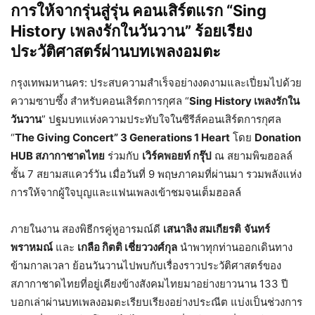
การให้จากรุ่นสู่รุ่น คอนเสิร์ตแรก “Sing
History เพลงรักในวันวาน” ร้อยเรียง
ประวัติศาสตร์ผ่านบทเพลงอมตะ
กรุงเทพมหานคร: ประสบความสำเร็จอย่างงดงามและเปี่ยมไปด้วย
ความซาบซึ้ง สำหรับคอนเสิร์ตการกุศล “
Sing History เพลงรักใน
วันวาน
” ปฐมบทแห่งความประทับใจในซีรีส์คอนเสิร์ตการกุศล
“
The Giving Concert” 3 Generations 1 Heart
โดย
Donation
HUB สภากาชาดไทย
ร่วมกับ
เวิร์คพอยท์ กรุ๊ป
ณ สยามพิฆฮอลล์
ชั้น 7 สยามสแควร์วัน เมื่อวันที่ 9 พฤษภาคมที่ผ่านมา รวมพลังแห่ง
การให้จากผู้ใจบุญและแฟนเพลงเข้าชมจนเต็มฮอลล์
ภายในงาน สองพิธีกรคู่หูอารมณ์ดี
เสนาลิง สมเกียรติ
จันทร์
พราหมณ์
และ
เกลือ กิตติ เชี่ยววงศ์กุล
นำพาทุกท่านออกเดินทาง
ข้ามกาลเวลา ย้อนวันวานไปพบกับเรื่องราวประวัติศาสตร์ของ
สภากาชาดไทยที่อยู่เคียงข้างสังคมไทยมาอย่างยาวนาน 133 ปี
บอกเล่าผ่านบทเพลงอมตะเรียบเรียงอย่างประณีต แบ่งเป็นช่วงการ