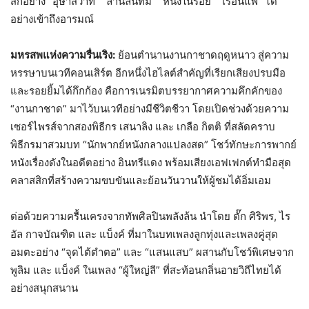
สิกอย่าง “อุษาสวาท” “ลานลั่นทม” “หนึ่งในร้อย” “เรือนแพ” ได้
อย่างเข้าถึงอารมณ์
มหรสพแห่งความรื่นเริง:
ย้อนตำนานงานกาชาดฤดูหนาว สู่ความ
หรรษาบนเวทีคอนเสิร์ต อีกหนึ่งไฮไลต์สำคัญที่เรียกเสียงปรบมือ
และรอยยิ้มได้กึกก้อง คือการเนรมิตบรรยากาศความคึกคักของ
“งานกาชาด” มาไว้บนเวทีอย่างมีชีวิตชีวา โดยเปิดช่วงด้วยความ
เซอร์ไพรส์จากสองพิธีกร เสนาลิง และ เกลือ กิตติ ที่สลัดคราบ
พิธีกรมาสวมบท “นักพากย์หนังกลางแปลงสด” โชว์ทักษะการพากย์
หนังเรื่องดังในอดีตอย่าง อินทรีแดง พร้อมเสียงเอฟเฟกต์ทำมือสุด
คลาสสิกที่สร้างความขบขันและย้อนวันวานให้ผู้ชมได้อิ่มเอม
ต่อด้วยความครื้นเครงจากทัพศิลปินพลังล้น นำโดย ตั๊ก ศิริพร, ไร
อัล กาจบัณฑิต และ แบ็งค์ ที่มาในบทเพลงลูกทุ่งและเพลงคู่สุด
อมตะอย่าง “จุดไต้ตำตอ” และ “แสนแสบ” ผสานกับโชว์พิเศษจาก
พูลิม และ แบ็งค์ ในเพลง “ผู้ใหญ่ลี” ที่สะท้อนกลิ่นอายวิถีไทยได้
อย่างสนุกสนาน