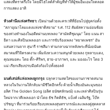
แสดงที่ตราตรึงใจ โดยมีไฮไลต์สำคัญที่ทำให้ผู้ชมอิ่มเอมใจตลอด
การแสดง อาทิ
ห้วงคำนึงแห่งศรัทธา:
เปิดม่านด้วยละครเวทีที่ย้อนไปสู่ยุคก่อตั้ง
“สภาอุณาโลมแดงแห่งชาติสยาม” ร.ศ. 112 สัมผัสความอ่อนช้อย
ของท่วงทำนองในอดีตผ่านบทเพลง “สามัคคีชุมนุม” โดย แนน สา
ธิดา และศิลปินเพลงเอก และการขับร้องเพลง “หยาดเพชร” อัน
แสนหวานจาก สุนารี ราชสีมา ท่ามกลางฉากหลังพระที่นั่งอนันต
สมาคมที่วิจิตรงดงาม เพิ่มจังหวะความสนุกด้วยเพลง กุหลาบแดง,
คุณหมอคะ โดย ตั๊ก-ศิริพร, ฮาย-อาภาพร, และ มองอะไร โดย 3
แม่ เรียกเสียงปรบมือดังก้องไปทั้งฮอลล์
มนต์เสน่ห์แห่งเพลงลูกกรุง:
ปลุกความสดใสของงานกาชาดสนาม
หลวงในวันวานให้กลับมามีชีวิตอีกครั้ง ด้วยน้ำเสียงอันละมุนของ
อลิศ The Golden Song (อลิศ ธนัชศลักษณ์) และเหล่าศิลปินรุ่น
ใหม่จากเวทีเพลงเอก นำโดย ธัช กิตติธัช, แบ็งค์ เฉลิมรัฐ, โบ๊ท
ปรัชญา ที่มาร่วมร้อยเรียงบทเพลงสุนทราภรณ์และเพลงคู่สุดคลาส