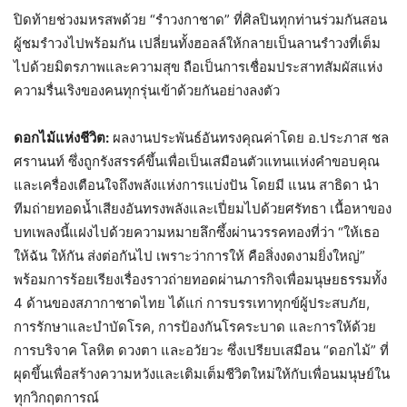
ปิดท้ายช่วงมหรสพด้วย “รำวงกาชาด” ที่ศิลปินทุกท่านร่วมกันสอน
ผู้ชมรำวงไปพร้อมกัน เปลี่ยนทั้งฮอลล์ให้กลายเป็นลานรำวงที่เต็ม
ไปด้วยมิตรภาพและความสุข ถือเป็นการเชื่อมประสาทสัมผัสแห่ง
ความรื่นเริงของคนทุกรุ่นเข้าด้วยกันอย่างลงตัว
ดอกไม้แห่งชีวิต:
ผลงานประพันธ์อันทรงคุณค่าโดย อ.ประภาส ชล
ศรานนท์ ซึ่งถูกรังสรรค์ขึ้นเพื่อเป็นเสมือนตัวแทนแห่งคำขอบคุณ
และเครื่องเตือนใจถึงพลังแห่งการแบ่งปัน โดยมี แนน สาธิดา นำ
ทีมถ่ายทอดน้ำเสียงอันทรงพลังและเปี่ยมไปด้วยศรัทธา เนื้อหาของ
บทเพลงนี้แฝงไปด้วยความหมายลึกซึ้งผ่านวรรคทองที่ว่า “ให้เธอ
ให้ฉัน ให้กัน ส่งต่อกันไป เพราะว่าการให้ คือสิ่งงดงามยิ่งใหญ่”
พร้อมการร้อยเรียงเรื่องราวถ่ายทอดผ่านภารกิจเพื่อมนุษยธรรมทั้ง
4 ด้านของสภากาชาดไทย ได้แก่ การบรรเทาทุกข์ผู้ประสบภัย,
การรักษาและบำบัดโรค, การป้องกันโรคระบาด และการให้ด้วย
การบริจาค โลหิต ดวงตา และอวัยวะ ซึ่งเปรียบเสมือน “ดอกไม้” ที่
ผุดขึ้นเพื่อสร้างความหวังและเติมเต็มชีวิตใหม่ให้กับเพื่อนมนุษย์ใน
ทุกวิกฤตการณ์