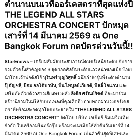
ตำนานบนเวทีออร์เคสตราที่สุดแห่งปี
THE LEGEND ALL STARS
ORCHESTRA CONCERT ปักหมุด
เสาร์ที่ 14 มีนาคม 2569 ณ One
Bangkok Forum กดบัตรด่วนวันนี้!!
StarEnews
– เตรียมสัมผัสประสบการณ์ดนตรีเหนือระดับ กับการ
รวมตัวครั้งสำคัญของ 6 สุดยอดศิลปินระดับแถวหน้าของเมืองไทย
นำโดยเจ้าพ่อดิสโก้
บุรินทร์ บุญวิสุทธิ์
ผนึกกำลังรุ่นพี่ระดับตำนาน
ปุ๊ อัญชลี, ป้อม ออโต้บาห์น, ปั่น ไพบูลย์เกียรติ, บิลลี่ โอแกน
และ
เสริมทัพด้วยดิว่าสาวเสียงทรงพลัง
ลีเดีย ศรัณย์รัชต์
ที่จะมาร่วม
สร้างนิยามใหม่ให้กับบทเพลงที่คุณคิดถึง ถ่ายทอดผ่านวงออร์เคส
ตราที่พร้อมสะกดทุกโสตประสาทใน “
THE LEGEND ALL STARS
ORCHESTRA CONCERT
” จัดโดย บริษัท เอเอ็มอี อิมเมจิเนทีฟ
จำกัด ในเครืออมรินทร์กรุ๊ป พร้อมจะเนรมิตให้ค่ำคืนวันเสาร์ที่ 14
มีนาคม 2569 ณ One Bangkok Forum เป็นค่ำคืนสุดพิเศษและ