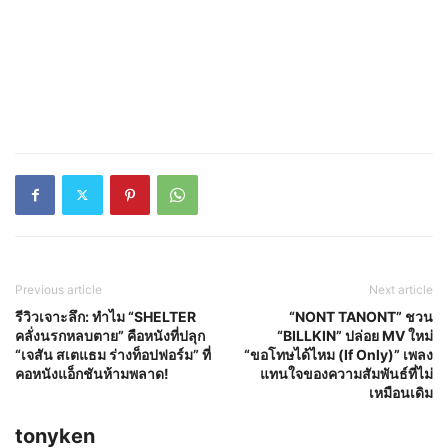
Previous article
Next article
รีวิวเจาะลึก: ทำไม “SHELTER
“NONT TANONT” ชวน
คลั่งนรกหลบตาย” คือหนังที่ปลุก
“BILLKIN” ปล่อย MV ใหม่
“เจสัน สเตแธม ร่างท็อปฟอร์ม” ที่
“ขอโทษได้ไหม (If Only)” เพลง
คอหนังแอ็กชันห้ามพลาด!
แทนใจของความสัมพันธ์ที่ไม่
เหมือนเดิม
tonyken