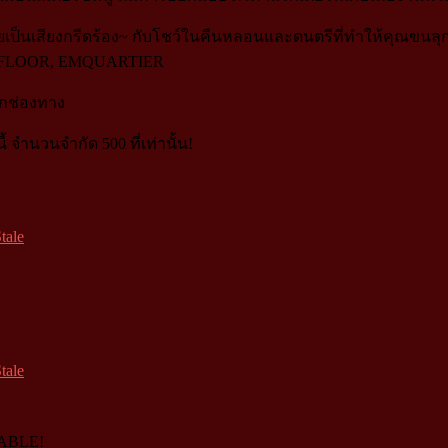
ยเป็นเสียงกรีดร้อง~ กับโชว์ในคืนหลอนและดนตรีที่ทำให้คุณขนลุกไปท
M, M FLOOR, EMQUARTIER
ุกช่องทาง
 จำนวนจำกัด 500 ที่เท่านั้น!
tale
tale
LABLE!