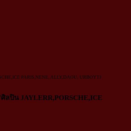
,PORSCHE,ICE PARIS,NENE, ALLY,DAOU, URBOYTJ
วย 7ศิลปิน JAYLERR,PORSCHE,ICE