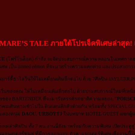
GHTMARE’S TALE ภายใต้โปรเจ็คพิเศษล่าส
UE
(โฟร์โนล็อค) กำลัง จะจัดประสบการณ์ความหลอนในเทศกาลฮ
เป็น limited edition ที่จะมาสร้างความแตกต่าง และประสบการณ์
องคุณ ให้ไม่เหมือนเดิมอีกต่อไป ด้วยประสบการณ์ใหม่ที่เหนือกว่า
าทของ BARTENDER ที่จะมารังสรรค์รสชาติความสยอง, “
PORSC
ุกคนเดินทางเข้าไปใน ดินแดนลึกลับด้วยกัน พร้อมทั้ง SPECIAL 
ะสองหนุ่ม
DAOU, URBOYTJ
ในบทบาท HOTEL GUEST แขกผู้มาเ
ิลปิน ทั้ง 7 คน งานนี้ยังมาพร้อมกับความพิเศษ เปิดประตูสู่
านมอนสเตอร์ขนฟู ที่มีการออกแบบ ตัวคาแรกเตอร์พิเศษเพื่องานนี