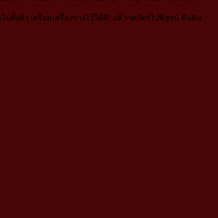
ั้งตัว เตรียมเครื่องรางไว้ให้ดี! แล้วกดบัตรไปพิสูจน์ คืนฝัน