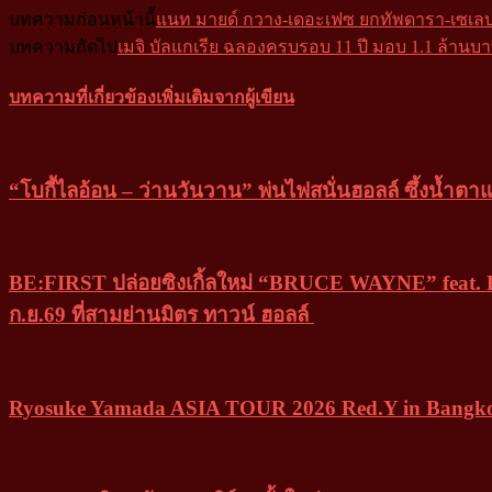
บทความก่อนหน้านี้
แนท มายด์ กวาง-เดอะเฟซ ยกทัพดารา-เซเลบริ
บทความถัดไป
เมจิ บัลแกเรีย ฉลองครบรอบ 11 ปี มอบ 1.1 ล้า
บทความที่เกี่ยวข้อง
เพิ่มเติมจากผู้เขียน
“โบกี้ไลอ้อน – ว่านวันวาน” พ่นไฟสนั่นฮอลล์ ซ
BE:FIRST ปล่อยซิงเกิ้ลใหม่ “BRUCE WAYNE” fea
ก.ย.69 ที่สามย่านมิตร ทาวน์ ฮอลล์
Ryosuke Yamada ASIA TOUR 2026 Red.Y in Bangkok ค