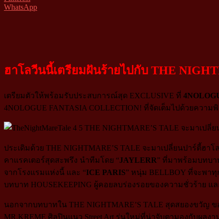
WhatsApp
ฮาโลวีนนี้เตรียมฝันร้ายไปกับ THE NI
เตรียมตัวให้พร้อมรับประสบการณ์สุด EXCLUSIVE ที่
4NOLOG
4NOLOGUE FANTASIA COLLECTION! ที่จัดเต็มไปด้วยความพิเศษ 
ประเดิมด้วย THE NIGHTMARE’S TALE จะมาเปลี่ยนปาร์ตี้ฮาโลวีนข
คาแรคเตอร์สุดสะพรึง นำทีมโดย “
JAYLERR
” ที่มาพร้อมบทบ
จากโรงแรมแห่งนี้ และ “
ICE PARIS
” หนุ่ม BELLBOY ที่จะพาท
บทบาท HOUSEKEEPING ผู้คอยลบร่องรอยของความชั่วร้าย แล
นอกจากบทบาทใน THE NIGHTMARE’S TALE สุดสยองขวัญ ของเหล่าศ
MR.KREME ศิลปินแนว Street Art รุ่นใหม่ที่น่าจับตามองกับผลง