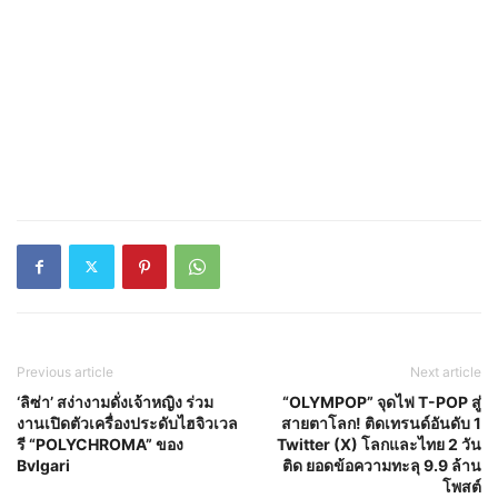
Previous article
Next article
‘ลิซ่า’ สง่างามดั่งเจ้าหญิง ร่วม
“OLYMPOP” จุดไฟ T-POP สู่
งานเปิดตัวเครื่องประดับไฮจิวเวล
สายตาโลก! ติดเทรนด์อันดับ 1
รี “POLYCHROMA” ของ
Twitter (X) โลกและไทย 2 วัน
Bvlgari
ติด ยอดข้อความทะลุ 9.9 ล้าน
โพสต์