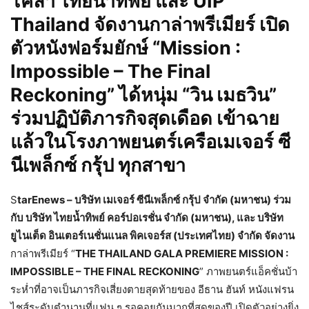
โคล่า ไทยน้ำทิพย์ และ UIP
Thailand จัดงานกาล่าพรีเมียร์ เปิด
ตัวหนังฟอร์มยักษ์ “Mission :
Impossible – The Final
Reckoning” ได้หนุ่ม “วิน เมธวิน”
ร่วมปฏิบัติภารกิจสุดเดือด เข้าฉาย
แล้วในโรงภาพยนตร์เครือเมเจอร์ ซี
นีเพล็กซ์ กรุ้ป ทุกสาขา
S
tarEnews – บริษัท เมเจอร์ ซีนีเพล็กซ์ กรุ้ป จำกัด (มหาชน) ร่วม
กับ บริษัท ไทยน้ำทิพย์ คอร์ปอเรชั่น จำกัด (มหาชน), และ บริษัท
ยูไนเต็ด อินเตอร์เนชั่นแนล พิคเจอร์ส (ประเทศไทย) จำกัด จัดงาน
กาล่าพรีเมียร์ “
THE THAILAND GALA PREMIERE MISSION :
IMPOSSIBLE – THE FINAL RECKONING
” ภาพยนตร์แอ็คชั่นบ้า
ระห่ำที่อาจเป็นภารกิจเสี่ยงตายสุดท้ายของ อีธาน ฮันท์ หนังแฟรน
ไชส์ระดับตำนานที่แฟน ๆ รอคอยกันมากที่สุดของปี เปิดตัวอย่างยิ่ง