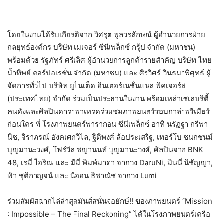
โดยในงานได้รับเกียรติจาก วิศรุต พูลวรลักษณ์ ผู้อำนวยการฝ่าย
กลยุทธ์องค์กร บริษัท เมเจอร์ ซีนีเพล็กซ์ กรุ้ป จำกัด (มหาชน)
พร้อมด้วย รัฐภัทร์ ศรีเลิศ ผู้อำนวยการลูกค้ารายสำคัญ บริษัท ไทย
น้ำทิพย์ คอร์ปอเรชั่น จำกัด (มหาชน) และ ศิรวิศร์ วินธนาพิศุทธ์ ผู้
จัดการทั่วไป บริษัท ยูไนเต็ด อินเตอร์เนชั่นแนล พิคเจอร์ส
(ประเทศไทย) จำกัด ร่วมเป็นประธานในงาน พร้อมเหล่าเซเลบริตี้
คนดังและศิลปินดาราพาเหรดร่วมชมภาพยนตร์รอบกาล่าพรีเมียร์
ก่อนใคร ที่ โรงภาพยนตร์พารากอน ซีนีเพล็กซ์ อาทิ นรัฏฐา กรีพา
นิช, จิราภรณ์ อังคเศกวิไล, ฐิติพงศ์ ล้อประเสริฐ, เทอร์โบ ชนกชนม์
บุญมานะวงศ์, โฟร์วีล ชญานนท์ บุญมานะวงศ์, ศิลปินจาก BNK
48, เรมี่ ไอริณ และ มีมี่ พิมพ์มาดา จากวง DaruNi, มินนี่ นิชัญญา,
ฟ้า ชุติกาญจน์ และ นีออน ธิชาณัช จากวง Lumi
ร่วมสัมผัสฉากไล่ล่าสุดมันส์สนั่นจอยักษ์!! ของภาพยนตร์ “Mission
: Impossible – The Final Reckoning” ได้ในโรงภาพยนตร์เครือ