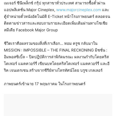
เมเจอร์ ซีนีเพล็กซ์ กรุ้ป ทุกสาขาทั่วประเทศ สามารถซื้อตั๋วผ่าน
แอปพลิเคชั่น Major Cineplex,
www.majorcineplex.com
และ
ตู้จำหน่ายตั๋วหนังอัตโนมัติ E-Ticket หน้าโรงภาพยนตร์ ตลอดจน
ติดตามข่าวสารและสอบถามรายละเอียดเพิ่มเติมผ่านทางโซเชีย
ลมีเดีย Facebook Major Group
ชีวิตเราคือผลรวมของสิ่งที่เราเลือก… ทอม ครูซ กลับมาใน
MISSION : IMPOSSIBLE – THE FINAL RECKONING มิชชั่น :
อิมพอสซิเบิ้ล – ปิดปฎิบัติการล่าพิกัดมรณะ ผลงานกำกับโดยคริส
โตเฟอร์ แมคควอร์รี่ เขียนบทโดยคริสโตเฟอร์ แมคควอร์รี่ และอี
ริค เจนเดรเซน สร้างจากซีรีย์ทางโทรทัศน์โดย บรูซ เกลเลอร์
ภาพยนตร์เข้าฉาย 17 พฤษภาคม ในโรงภาพยนตร์