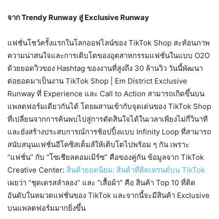
จาก
Trendy Runway
สู่
Exclusive Runway
แฟชั่นโชว์ครั้งแรกในโลกออฟไลน์ของ
TikTok Shop
สะท้อนภาพ
ความน่าสนใจและการเติบโตของอุตสาหกรรมแฟชั่นในแบบ
O2O
ด้วยยอดวิวของ
Hashtag
ของงานที่สูงถึง
30
ล้านวิว วันนี้พัฒนา
ต่อยอดมาเป็นงาน
TikTok Shop | Em District Exclusive
Runway
ที่
Experience
และ
Call to Action
สามารถเกิดขึ้นบน
แพลตฟอร์มเดียวกันได้ โดยผสานเข้ากับจุดเด่นของ
TikTok Shop
ที่เปลี่ยนจากการค้นพบไปสู่การตัดสินใจได้ในเวลาเพียงไม่กี่วินาที
และยังสร้างประสบการณ์การช้อปปิ้งแบบ
Infinity Loop
ที่สามารถ
สนับสนุนแฟชั่นอีโคซิสเต็มส์ให้เติบโตไปพร้อม ๆ กัน เพราะ
“แฟชั่น” กับ “โซเชียลคอมเมิร์ซ” คือของคู่กัน ข้อมูลจาก
TikTok
Creative Center:
สินค้ายอดนิยม: สินค้าที่ติดเทรนด์บน
TikTok
เผยว่า “ชุดเดรสลำลอง” และ “เสื้อผ้า” คือ สินค้า
Top 10
ที่ติด
อันดับในหมวดแฟชั่นของ
TikTok
และจากนี้จะมีสินค้า
Exclusive
บนแพลตฟอร์มมากยิ่งขึ้น