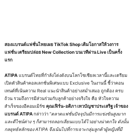
สองแบรนด์แฟชั่นไทยเผย
TikTok Shop
เติมโอกาสให้วงการ
แฟชั่น เตรียมปล่อย
New Collection
บนเวทีผ่าน
Live
เป็นครั้ง
แรก
ATIPA
แบรนด์ไทยที่กำลังโด่งดังบนโลกโซเชียลเวลานี้และเตรียม
เปิดตัวสินค้าคอลเลกชั่นพิเศษแบบ
Exclusive
ในงานนี้ ชี้ว่าคอน
เทนต์ที่เน้นความ
Real
แนะนำสินค้าอย่างสม่ำเสมอ ถูกต้อง ครบ
ถ้วน รวมถึงการมีส่วนร่วมกับลูกค้าอย่างจริงใจ คือ หัวใจความ
สำเร็จของอีคอมเมิร์ซ
คุณเฟิร์น-อติภา เทวบัญชาประเสริฐ เจ้าของ
แบรนด์
ATIPA
กล่าวว่า
“
ตลาดแฟชั่นปัจจุบันมีการแข่งขันสูงมาก
และดีไซน์ต่าง ๆ ก็สามารถลอกเลียนแบบได้ไวอย่างน่าตกใจ ดังนั้น
กลยุทธ์หลักของ
ATIPA
จึงเน้นไปที่การเจาะกลุ่มลูกค้าผู้หญิงที่มี