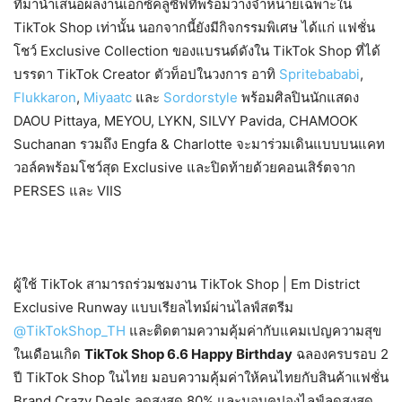
ที่มานำเสนอผลงานเอ็กซ์คลูซีฟที่พร้อมวางจำหน่ายเฉพาะใน
TikTok Shop
เท่านั้น นอกจากนี้ยังมีกิจกรรมพิเศษ ได้แก่ แฟชั่น
โชว์
Exclusive Collection
ของแบรนด์ดังใน
TikTok Shop
ที่ได้
บรรดา
TikTok Creator
ตัวท็อปในวงการ อาทิ
Spritebababi
,
Flukkaron
,
Miyaatc
และ
Sordorstyle
พร้อมศิลปินนักแสดง
DAOU Pittaya, MEYOU, LYKN, SILVY Pavida, CHAMOOK
Suchanan
รวมถึง
Engfa & Charlotte
จะมาร่วมเดินแบบบนแคท
วอล์คพร้อมโชว์สุด
Exclusive
และปิดท้ายด้วยคอนเสิร์ตจาก
PERSES
และ
VIIS
ผู้ใช้
TikTok
สามารถร่วมชมงาน
TikTok Shop | Em District
Exclusive Runway
แบบเรียลไทม์ผ่านไลฟ์สตรีม
@TikTokShop_TH
และติดตามความคุ้มค่ากับแคมเปญความสุข
ในเดือนเกิด
TikTok Shop 6.6 Happy Birthday
ฉลองครบรอบ
2
ปี
TikTok Shop
ในไทย มอบความคุ้มค่าให้คนไทยกับสินค้าแฟชั่น
Brand Crazy Deals
ลดสูงสุด
80%
และมอบคูปองไลฟ์ลดสูงสุด