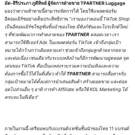
มัด-สิริประภา ภูดีทิพย์ ผู้จัดการฝ่ายขาย
TPARTNER Luggage
มองว่าความท้าทายนี้สามารถจัดการได้ โดยใช้แพลตฟอร์ม
อีคอมเมิร์ซอย่างเต็มประสิทธิภาพ
“
เรามองว่าตอนนี้
TikTok Shop
เป็นอีคอมเมิร์ซโซลูชั่นชั้นนำของไทย มีฟังก์ชันและโปรเจ็กต์ใหม่
ๆ ที่ช่วยพัฒนาการทำตลาดของ
TPARTNER
ตลอดเวลา เรา
สามารถใช้ฟีเจอร์
Ads
ในแพลตฟอร์ม
TikTok
เข้าถึงกลุ่มเป้า
หมายได้กว้างกว่าเดิมหลายเท่า ช่วยเข้าถึงกลุ่มลูกค้าหลากหลาย
และต่อเนื่อง เช่นเดียวกับระบบหลังบ้านก็มีการพัฒนาอยู่ตลอด จุด
เด่นของ
TikTok
คือเป็นแหล่งรวบรวมความบันเทิงและความ
ต้องการซื้อไว้ได้ในที่เดียว ทำให้
TPARTNER
สามารถสื่อสารกับ
กลุ่มเป้าหมายได้ตั้งแต่การนำเสนอสินค้า สร้างยอดขาย และต่อย
อดไปส่วนอื่น ๆ อาทิ การทำ
Affiliate
หรือใช้
KOL Marketing
ได้
ครบจบในที่เดียว”
ภายในงานนี้ เตรียมพบกับแบรนด์แฟชั่นชั้นนำของไทย
11
แบรนด์