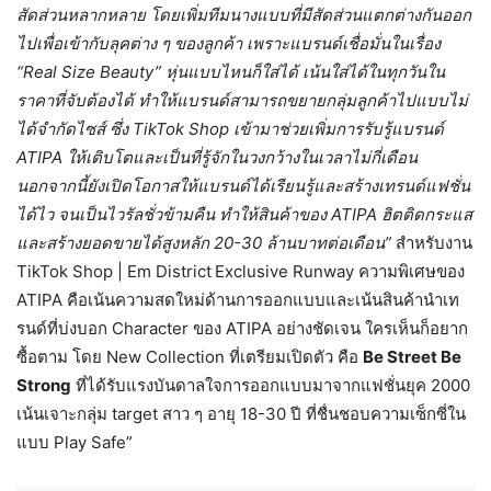
สัดส่วนหลากหลาย โดยเพิ่มทีมนางแบบที่มีสัดส่วนแตกต่างกันออก
ไปเพื่อเข้ากับลุคต่าง ๆ ของลูกค้า เพราะแบรนด์เชื่อมั่นในเรื่อง
“
Real Size Beauty”
หุ่นแบบไหนก็ใส่ได้ เน้นใส่ได้ในทุกวันใน
ราคาที่จับต้องได้ ทำให้แบรนด์สามารถขยายกลุ่มลูกค้าไปแบบไม่
ได้จำกัดไซส์ ซึ่ง
TikTok Shop
เข้ามาช่วยเพิ่มการรับรู้แบรนด์
ATIPA
ให้เติบโตและเป็นที่รู้จักในวงกว้างในเวลาไม่กี่เดือน
นอกจากนี้ยังเปิดโอกาสให้แบรนด์ได้เรียนรู้และสร้างเทรนด์แฟชั่น
ได้ไว จนเป็นไวรัลชั่วข้ามคืน ทำให้สินค้าของ
ATIPA
ฮิตติดกระแส
และสร้างยอดขายได้สูงหลัก
20-30
ล้านบาทต่อเดือน”
สำหรับงาน
TikTok Shop | Em District
Exclusive Runway
ความพิเศษของ
ATIPA
คือเน้นความสดใหม่ด้านการออกแบบและเน้นสินค้านำเท
รนด์ที่บ่งบอก
Character
ของ
ATIPA
อย่างชัดเจน ใครเห็นก็อยาก
ซื้อตาม โดย
New Collection
ที่เตรียมเปิดตัว คือ
Be Street Be
Strong
ที่ได้รับแรงบันดาลใจการออกแบบมาจากแฟชั่นยุค
2000
เน้นเจาะกลุ่ม
target
สาว ๆ อายุ
18-30
ปี ที่ชื่นชอบความเซ็กซี่ใน
แบบ
Play Safe”