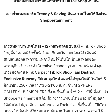
นำเสนอคอลเลกชันพิเศษสำหรับ
TikTok Shop
เท่านั้น
ตอกย้ำแพลตฟอร์ม
Trendy & Saving
ดันแบรนด์ไทยให้ปังผ่าน
Shoppertainment
[
กรุงเทพฯ ประเทศไทย] – [
27
พฤษภาคม
2567]
– TikTok Shop
โซลูชั่นอีคอมเมิร์ซชั้นนําในเอเชียตะวันออกเฉียงใต้ เดินหน้า
สนับสนุนอุตสาหกรรมแฟชั่นไทยให้เติบโตเป็นเสาหลักของ
เศรษฐกิจสร้างสรรค์ (
Creative Economy)
อย่างต่อเนื่อง ล่าสุด
เตรียมจัดงาน
Pink Carpet
“TikTok Shop | Em District
Exclusive Runway
อัปเดตลุคใหม่ แมตช์ได้ทุกสไตล์”
ในวันที่
5
มิถุนายน
2567
เวลา
17:30-21:00
น. ณ ชั้น
M SPHERE
GALLERY1
ที่
EMSPHERE
ซึ่งจัดขึ้นเป็นครั้งที่
2
ของปีนี้ ตั้งเป้านำ
Shoppertainment
มาเติมเต็มวงการแฟชั่นไทยพร้อมเพิ่มมูลค่า
ให้เติบโตไปสู่ระดับสากลด้วยความ
Exclusive
ยิ่งขึ้น เมื่อ
TikTok
Shop
ได้เปิดพื้นที่ให้กับแบรนด์แฟชั่นไทย
TikTok Creator
ได้