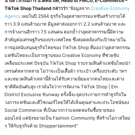
นางสาวกรณิการ์ นิวัติศัยวงศ์
, Head of FMCG, E-Commerce –
TikTok Shop Thailand
กล่าวว่า
“
ข้อมูลจาก
Creative Economy
Agency
เผยในปี
2564
ธุรกิจในอุตสาหกรรมแฟชั่นสร้างรายได้
ราว
3.9
แสนล้านบาท มีมูลค่าส่งออกกว่า
2.2
แสนล้านบาท และ
การจ้างงานอีกราว
7.5
แสนคน ตอกย้ำว่าอุตสาหกรรมนี้มีความ
สำคัญต่อเศรษฐกิจของประเทศไทย ซึ่งสอดคล้องกับเป้าหมายใน
การมุ่งสนับสนุนธุรกิจไทยของ
TikTok Shop
ที่มองว่าอุตสาหกรรม
แฟชั่นไทยจะเป็นรากฐานของ
Creative Economy
ที่ช่วยขับ
เคลื่อนประเทศ ปัจจุบัน
TikTok Shop
รวบรวมสินค้าแฟชั่นไทยนำ
เทรนด์หลากหลาย
ไม่ว่าจะเป็นเสื้อผ้า
กระเป๋า เครื่องประดับ ฯลฯ
และหมวดสินค้าเหล่านี้ล้วนได้รับความนิยมจากคนไทยและต่าง
ชาติติดอันดับสูง เรามั่นใจว่าการจัดงาน
TikTok Shop | Em
District Exclusive Runway
ครั้งนี้จะจุดประกายการทำธุรกิจใน
วงการแฟชั่นและดีไซเนอร์ไทยให้ได้เห็นคุณค่าและประโยชน์ของ
Social Commerce
ที่เป็นมากกว่าแพลตฟอร์มซื้อขายของ
ออนไลน์ แต่ยังขยายเป็น
Fashion Community
ที่สร้างโอกาสใหม่
ๆ ให้กับธุรกิจด้วย
Shoppertainment”