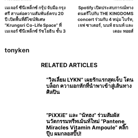
เมเจอร์ ซีนีเพล็กซ์ กรุ้ป จับมือ กรุง
Spotify เปิดประสบการณ์ทาง
ศรี สานต่อความสัมพันธ์ครบ 20
ดนตรีไปกับ THE KINGDOMS
ปี เปิดพื้นที่ดีไซน์พิเศษ
concert ร่วมกับ 4 หนุ่ม ไบร์ท,
“Krungsri Co-Life Space” ที่
เจฟ ซาเตอร์, นนท์ ธนนท์ และ
เมเจอร์ ซีนีเพล็กซ์ รัชโยธิน ชั้น 3
เดอะ ทอยส์
tonyken
RELATED ARTICLES
“วิลเลี่ยม LYKN” เผยรักแรกสุดเจ็บ โดน
บล็อก ความอกหักที่นำพาเข้าสู่เส้นทาง
ศิลปิน
“PiXXiE” และ “นัทฮง” ร่วมสัมผัส
นวัตกรรมทรีทเม้นท์ใหม่ “Pantene
Miracles Vitamin Ampoule” คลิ๊ก
ปุ๊บ ผมกลอสปั๊ป!