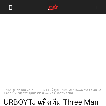
Home
ข่าวบันเทิง
URBOYTJ แท็คทีม Three Man Down สาดความมันส์
ซิงเกิล “ไม่เคยถูกรัก” มุมมองของคนที่ยังคงไล่ล่าหา ‘รักแท้’
URBOYTJ แท็คทีม Three Man