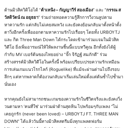
ด้านมิวสิควิดิโอได้ “
ต้าเหนิง – กัญญาวีร์ สองเมือง
” และ “
กรรณ ส
วัสดิวัตน์ ณ อยุธยา
” ร่วมถ่ายทอดความรู้สึกการวิ่งวนลูปตาม
หาความรัก แต่กลับไม่เคยสมหวัง และยังคงย้อนกลับมาตั้งหน้าตั้ง
ตาวิ่งอีกครั้งเพื่อออกตามหาความรักไปเรื่อยๆ โดยทั้ง URBOYTJ
และ กิต Three Man Down ได้กระโดดเข้ามาร่วมแจมในมิวสิค
วิดีโอ ยิ่งเพิ่มอารมณ์ให้ให้ผลงานชิ้นนี้แบบทวีคูณ อีกทั้งยังได้ผู้
กำกับ MV เบอร์ต้นของไทยอย่าง “จั๊ก จิรัฏฐ์ สมภักดี” ร่วม
สร้างสรรค์มิวสิควิดีโอในครั้งนี้ พร้อมเปรียบเปรยความรักเหมือน
การเล่นเกมแนวโรกไลก์ (Roguelike) ที่แม้จะผ่านด่านไปถึงรอบ
ลึกๆ แต่หากพลาดก็ต้องวนกลับมาเริ่มเล่นใหม่ตั้งแต่ต้นซ้ำไปซ้ำมา
นั่นเอง
หากคุณยังไม่สามารถชนะเกมของความรักในชีวิตจริงและยังคงวิ่ง
วนตามหา ‘คนที่ใช่’ มาร่วมฝ่าด้านสุดหิน ไปพร้อมๆกับเพลง “ไม่
เคยถูกรัก (never been loved) – URBOYTJ FT. THREE MAN
DOWN” ได้แล้ววันนี้ทางมิวสิคสตรีมมิ่งทุกแพลตฟอร์ม