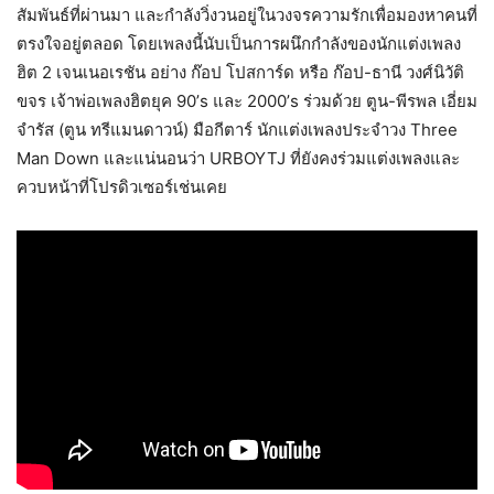
สัมพันธ์ที่ผ่านมา และกำลังวิ่งวนอยู่ในวงจรความรักเพื่อมองหาคนที่
ตรงใจอยู่ตลอด โดยเพลงนี้นับเป็นการผนึกกำลังของนักแต่งเพลง
ฮิต 2 เจนเนอเรชัน อย่าง ก๊อป โปสการ์ด หรือ ก๊อป-ธานี วงศ์นิวัติ
ขจร เจ้าพ่อเพลงฮิตยุค 90’s และ 2000’s ร่วมด้วย ตูน-พีรพล เอี่ยม
จํารัส (ตูน ทรีแมนดาวน์) มือกีตาร์ นักแต่งเพลงประจำวง Three
Man Down และแน่นอนว่า URBOYTJ ที่ยังคงร่วมแต่งเพลงและ
ควบหน้าที่โปรดิวเซอร์เช่นเคย