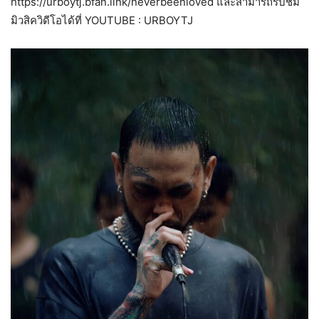
https://urboytj.bfan.link/neverbeenloved และสามารถรับชม
มิวสิควิดีโอได้ที่ YOUTUBE : URBOYTJ