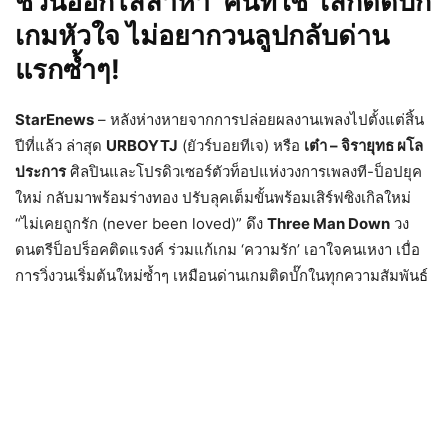
ชวนออกไล่ล่าหา ‘คนที่ใช่’ เลิกติดบั๊ก
เกมหัวใจ ไม่อยากวนลูปกลับด่าน
แรกซ้ำๆ!
StarEnews
– หลังห่างหายจากการปล่อยผลงานเพลงไปตั้งแต่สิ้น
ปีที่แล้ว ล่าสุด
URBOYTJ
(ยัวร์บอยทีเจ) หรือ
เต๋า – จิรายุทธ ผโล
ประการ
ศิลปินและโปรดิวเซอร์ตัวท็อปแห่งวงการเพลงที-ป็อปยุค
ใหม่ กลับมาพร้อมร่างทอง ปรับลุคเต็มขั้นพร้อมเสิร์ฟซิงเกิลใหม่
“ไม่เคยถูกรัก (never been loved)” ดึง
Three Man Down
วง
ดนตรีป็อปร็อคติดแรงค์ ร่วมแก้เกม ‘ความรัก’ เอาใจคนเหงา เบื่อ
การวิ่งวนเริ่มต้นใหม่ซ้ำๆ เหมือนด่านเกมติดบั๊กในทุกความสัมพันธ์