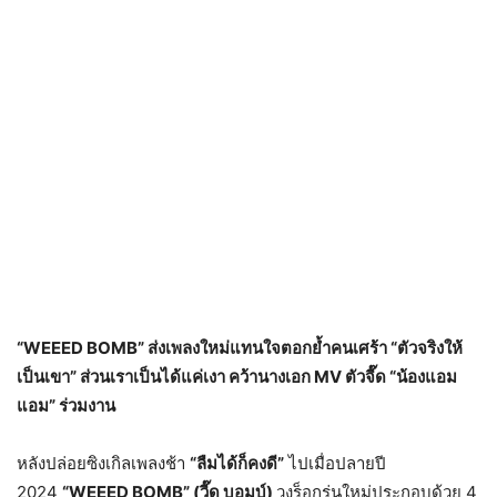
“
WEEED BOMB” ส่งเพลงใหม่แทนใจตอกย้ำคนเศร้า “ตัวจริงให้
เป็นเขา”
ส่วนเราเป็นได้แค่เงา คว้านางเอก
MV ตัวจี๊ด “น้องแอม
แอม” ร่วมงาน
หลังปล่อยซิงเกิลเพลงช้า
“ลืมได้ก็คงดี”
ไปเมื่อปลายปี
2024
“WEEED BOMB”
(วี๊ด บอมบ์)
วงร็อกรุ่นใหม่ประกอบด้วย 4