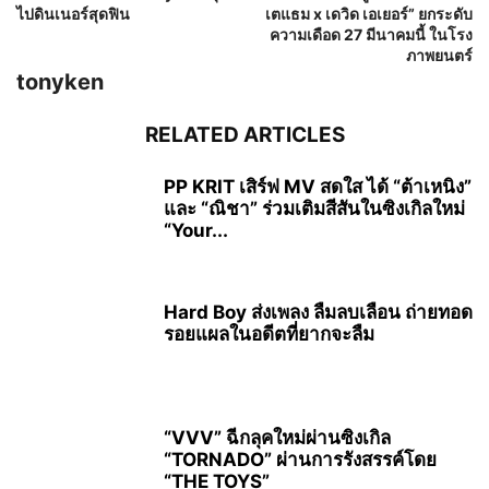
ไปดินเนอร์สุดฟิน
เตแธม x เดวิด เอเยอร์” ยกระดับ
ความเดือด 27 มีนาคมนี้ ในโรง
ภาพยนตร์
tonyken
RELATED ARTICLES
PP KRIT เสิร์ฟ MV สดใส ได้ “ต้าเหนิง”
และ “ณิชา” ร่วมเติมสีสันในซิงเกิลใหม่
“Your...
Hard Boy ส่งเพลง ลืมลบเลือน ถ่ายทอด
รอยแผลในอดีตที่ยากจะลืม
“VVV” ฉีกลุคใหม่ผ่านซิงเกิล
“TORNADO” ผ่านการรังสรรค์โดย
“THE TOYS”