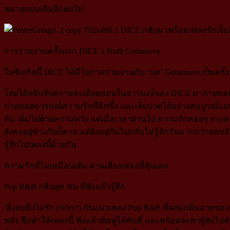
หมายแบบเดิมอีกต่อไป
การร่วมงานครั้งแรก DICE x Noth Getsunova
ในซิงเกิลนี้ DICE ได้มีโอกาสร่วมงานกับ ‘นต’ Getsunova เป็นคร
โดยได้หยิบจับความละเอียดอ่อนในอารมณ์ของ DICE มาถ่ายทอดผ่าน
ถ่ายทอดอารมณ์ความรักที่ลึกซึ้ง และเจ็บปวดได้อย่างสมบูรณ์แบบ 
กัน เต็มไปด้วยความหวัง แต่เมื่อเวลาผ่านไป ความรักค่อยๆ จางหา
ยังคงอยู่ข้างกันก็ตาม แต่ยิ่งอยู่กันไปกลับไม่รู้จักกันมากกว่าตอน
รู้สึกไปเพลงนี้ด้วยกัน
ความรักที่ไม่เหมือนเดิม ผ่านเสียงเพลงที่คุ้นเคย
Pop R&B กลิ่นยุค 90s ที่ฟังแล้วรู้สึก
‘ยิ่งคบยิ่งไม่รัก (Why?) กับแนวเพลง Pop R&B ที่ผสมกลิ่นอายข
พลัง ซึ่งทำให้เพลงนี้ ฟังแล้วติดหูได้ทันที และพร้อมจะพาผู้ฟังไ