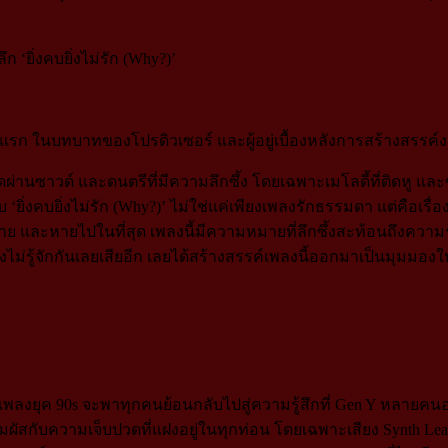
ั้งแรก ในบทบาทของโปรดิวเซอร์ และผู้อยู่เบื้องหลังการสร้างสรรค์
ซาวด์ และดนตรีที่มีความลึกซึ้ง โดยเฉพาะเมโลดี้ที่ติดหู และซ
‘ยิ่งคบยิ่งไม่รัก (Why?)’ ไม่ใช่แค่เพียงเพลงรักธรรมดา แต่คือเร
ย และหายไปในที่สุด เพลงนี้มีความหมายที่ลึกซึ้งสะท้อนถึงความรู
ยังไม่รู้จักกันเลยเสียอีก เลยได้สร้างสรรค์เพลงนี้ออกมาเป็นมุมมองใ
องเพลงยุค 90s จะพาทุกคนย้อนกลับไปสู่ความรู้สึกที่ Gen Y หลาย
ปสัมผัสกับความเจ็บปวดที่แฝงอยู่ในทุกท่อน โดยเฉพาะเสียง Synth Lea