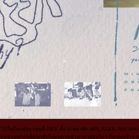
ck)” ไว้ในใจแฟนๆ รอบนี้ DICE ทั้ง 10 สมาชิก MIN, ALEX, JA
้อมชวนทุกคนย้อนกลับไปทบทวนช่วงเวลาอ่อนไหว กับเพลงช้าๆ เศร้า