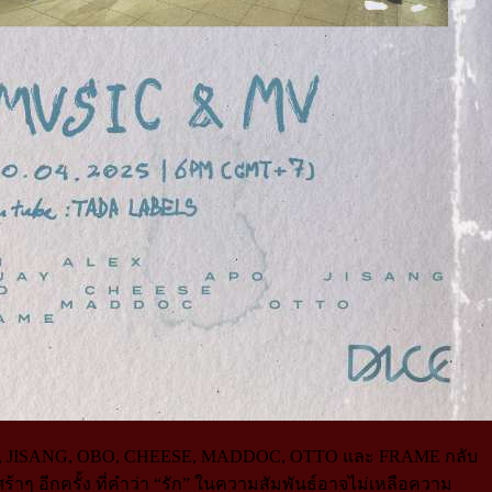
Y, APO, JISANG, OBO, CHEESE, MADDOC, OTTO และ FRAME กลับ
ๆ อีกครั้ง ที่คำว่า “รัก” ในความสัมพันธ์อาจไม่เหลือความ