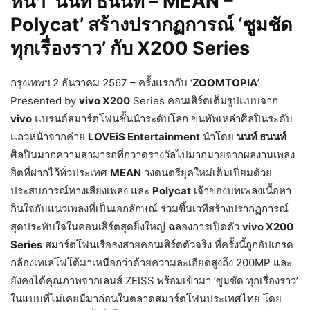
หน้า ‘นนท์ ธนนท์ – MEAN –
Polycat’ สร้างปรากฏการณ์ ‘ซูมชัด
ทุกเรื่องราว’ กับ X200 Series
กรุงเทพฯ 2 ธันวาคม 2567 – ครั้งแรกกับ ‘
ZOOMTOPIA
’
Presented by
vivo X200
Series คอนเสิร์ตเต็มรูปแบบจาก
vivo
แบรนด์สมาร์ตโฟนชั้นนำระดับโลก ขนทัพเหล่าศิลปินระดับ
แถวหน้าจากค่าย
LOVEiS Entertainment
นำโดย
นนท์ ธนนท์
ศิลปินมากความสามารถที่กวาดรางวัลไปมากมายจากผลงานเพลง
ฮิตที่ฝากไว้ทั่วประเทศ
MEAN
วงดนตรียุคใหม่เต็มเปี่ยมด้วย
ประสบการณ์ทางเสียงเพลง และ
Polycat
เจ้าของบทเพลงเนื้อหา
กินใจกับแนวเพลงที่เป็นเอกลักษณ์ ร่วมขึ้นเวทีสร้างปรากฏการณ์
สุดประทับใจในคอนเสิร์ตสุดยิ่งใหญ่ ฉลองการเปิดตัว
vivo X200
Series
สมาร์ตโฟนเรือธงสายคอนเสิร์ตตัวจริง ที่ครั้งนี้ถูกอัปเกรด
กล้องเทเลโฟโต้มาเหนือกว่าด้วยความละเอียดสูงถึง 200MP และ
ยังคงได้คุณภาพจากเลนส์ ZEISS พร้อมเข้ามา ‘ซูมชัด ทุกเรื่องราว’
ในแบบที่ไม่เคยมีมาก่อนในตลาดสมาร์ตโฟนประเทศไทย โดย