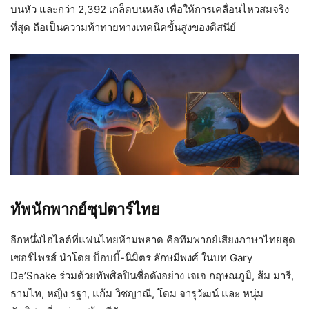
บนหัว และกว่า 2,392 เกล็ดบนหลัง เพื่อให้การเคลื่อนไหวสมจริง
ที่สุด ถือเป็นความท้าทายทางเทคนิคขั้นสูงของดิสนีย์
ทัพนักพากย์ซุปตาร์ไทย
อีกหนึ่งไฮไลต์ที่แฟนไทยห้ามพลาด คือทีมพากย์เสียงภาษาไทยสุด
เซอร์ไพรส์ นำโดย บ็อบบี้-นิมิตร ลักษมีพงศ์ ในบท Gary
De’Snake ร่วมด้วยทัพศิลปินชื่อดังอย่าง เจเจ กฤษณภูมิ, ส้ม มารี,
ธามไท, หญิง รฐา, แก้ม วิชญาณี, โดม จารุวัฒน์ และ หนุ่ม