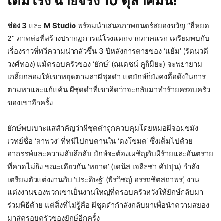
เต็มโรง ฉายจริง 10 ตุลาคมนี้!
ช่อง 3
และ
M Studio
พร้อมนำเสนอภาพยนตร์สยองขวัญ “ธี่หยด
2” ภาคต่อที่สร้างปรากฏการณ์โรงแตกจากภาคแรก เตรียมพบกับ
เรื่องราวที่ทวีความน่ากลัวขึ้น 3 ปีหลังการตายของ ‘แย้ม’ (รัตนวดี
วงศ์ทอง) แม้ครอบครัวของ ‘ยักษ์’ (ณเดชน์ คูกิมิยะ) จะพยายาม
เกลี้ยกล่อมให้เขาหยุดตามล่าผีชุดดำ แต่ยักษ์ก็ยังคงดื้อดึงในการ
ตามหาและแก้แค้น ผีชุดดำที่เขาคิดว่าจะกลับมาทำร้ายครอบครัว
ของเขาอีกครั้ง
ยักษ์พบเบาะแสสำคัญว่าผีชุดดำถูกควบคุมโดยหมอผีจอมขมัง
เวทย์ชื่อ ‘ตาพวง’ ที่หนีไปกบดานใน ‘ดงโขมด’ ซึ่งเต็มไปด้วย
อาถรรพ์และความลับลึกลับ ยักษ์จะต้องเผชิญกับผีร้ายและอันตราย
ที่คาดไม่ถึง ขณะเดียวกัน ‘หยาด’ (เดนิส เจลีลชา คัปปุน) กำลัง
เตรียมตัวแต่งงานกับ ‘ประดิษฐ์’ (พีรวิชญ์ อรรถชิตสถาพร) งาน
แต่งงานของพวกเขาเป็นงานใหญ่ที่ครอบครัวหวังให้ยักษ์กลับมา
ร่วมพิธีด้วย แต่สิ่งที่ไม่รู้คือ ผีชุดดำกำลังกลับมาเพื่อนำความสยอง
มาสู่ครอบครัวของยักษ์อีกครั้ง