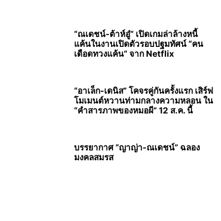
“ณเดชน์-ต้าห์อู๋” เปิดเกมล่าล้างหนี้
แค้นในงานเปิดตัวรอบปฐมทัศน์ “คน
เดือดทวงแค้น” จาก Netflix
“อาเล็ก-เดนิส” โคจรคู่กันครั้งแรก เสิร์ฟ
โมเมนต์หวานท่ามกลางความหลอน ใน
“คำสารภาพของหมอผี” 12 ส.ค. นี้
บรรยากาศ “ญาญ่า-ณเดชน์” ฉลอง
มงคลสมรส