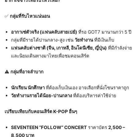
อากาเซ่ชาวไทยรับไหวไหม?
✅
กลุ่มที่รับไหวแน่นอน
อากาเซ่ตัวจริง (แฟนคลับสายเปย์)
ที่รอ GOT7 มานานกว่า 5 ปี
กลุ่มที่มีรายได้ปานกลาง-สูง เช่น
วัยทำงาน
ที่มีเงินเก็บ
แฟนคลับต่างชาติ (จีน,
เกาหลี,
อินโดนีเซีย,
ญี่ปุ่น)
ที่มีกำลังจ่าย
และนิยมเดินทางมาไทยเพื่อชมคอนเสิร์ต
⚠️
กลุ่มที่อาจลำบาก
นักเรียน นักศึกษา
ที่ต้องเก็บเงินเอง อาจเลือกที่นั่งโซนราคาถูก
วัยทำงานรายได้น้อย-ปานกลาง
ที่ต้องบริหารค่าใช้จ่าย
เปรียบเทียบกับคอนเสิร์ต K-POP
อื่นๆ
SEVENTEEN “FOLLOW” CONCERT
ราคาบัตร
2,500 –
8,500
บาท