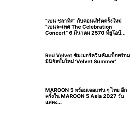
“เบน ชลาทิศ” กับคอนเสิร์ตครั้งใหม่
“เบนจะเพศ The Celebration
Concert” 6 มีนาคม 2570 ที่ยูโอบี...
Red Velvet ซัมเมอร์ควีนคัมแบ็กพร้อม
มินิอัลบั้มใหม่ ‘Velvet Summer’
MAROON 5 พร้อมเจอแฟน ๆ ไทย อีก
ครั้งใน MAROON 5 Asia 2027 วัน
แสดง...