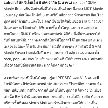
Label บริษัท จีเอ็มเอ็ม มิวสิค จำกัด (มหาชน)
กล่าวว่า “GMM
Music มีความยินดีอย่างยิ่งที่ได้ร่วมเป็นส่วนหนึ่งของ MRT Music
Journey ต่อเนื่องเป็นปีที่ 3 ดนตรีเป็นสื่อกลาง ที่สามารถเชื่อมโยง
ทุกคนเข้าด้วยกัน และโปรเจกต์นี้ช่วยให้ศิลปินของเราสามารถเข้า
ถึงแฟนเพลงได้อย่างใกล้ชิดมากขึ้น ทั้งในรูปแบบการแสดงสด
ภายในสถานีMRT หรือผ่านแพลตฟอร์มดิจิทัล ซึ่งที่ผ่านมาเราได้
รับฟีดแบคที่ดีมากๆ ทั้งจากศิลปินที่มีโอกาสได้ไปแสดง และแฟน
เพลงของน้องๆก็ได้รับประสบการณ์ที่ดีมากๆค่ะ สำหรับปีนี้ GMM
Music รับรองว่าจะส่งศิลปิน หลากหลายสไตล์และแนวเพลง ทั้ง
rock, pop และ idol ไปสร้างความบันเทิงให้กับชาว MRT อย่างต่อ
เนื่องตลอดปีอีกเช่นเคยค่ะ ฝากติดตามด้วยค่ะ”
ความพิเศษของปีนี้ไม่ได้หยุดอยู่แค่ PERSES และ VIIS แต่จะมี
โชว์มินิคอนเสิร์ตพิเศษจากศิลปินชั้นนำเซอร์ไพรส์อีกมากมาย ที่จะ
ผลัดเปลี่ยนกันมาสร้างความตื่นเต้นให้กับทุกการเดินทาง ไม่เพียง
เท่านั้น BMN ยังมีแผนขยายสเกลของกิจกรรมไปอีกระดับ ด้วยการ
บริหารพื้นที่ของ Metro Mall และร้านค้าภายนอกให้กลายเป็น