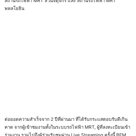
สถานีรถไฟฟ้า MRT สวนจตุจักร และ สถานีรถไฟฟ้า MRT
พหลโยธิน
ต่อยอดความสำเร็จจาก 2 ปีที่ผ่านมา ที่ได้รับกระแสตอบรับดีเกิน
คาด จากผู้เข้าชมงานทั้งในระบบรถไฟฟ้า MRT, ผู้ที่ลงทะเบียนเข้า
ร่วมงาน รวมไปถึงผู้ร่วมรับชมผ่าน Live Streaming ครั้งนี้ BEM,