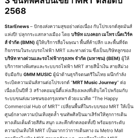
3 ขนทัพศิลปินเขย่า MRT ตลอดปี
2568
StarEnews
– ปักธงส่งความสุขอย่างต่อเนื่อง กับโปรเจกต์สุดมันส์
แห่งปี! ปลุกกระแสกลางเมือง โดย
บริษัท แบงคอก เมโทร เน็ตเวิร์ค
ส์ จำกัด (BMN)
ผู้ให้บริการสื่อโฆษณา พื้นที่ค้าปลีก และพื้นที่จัด
กิจกรรมในระบบรถไฟฟ้า MRT และทางด่วน ซึ่งเป็นบริษัทลูกของ
บริษัท ทางด่วนและรถไฟฟ้ากรุงเทพ จำกัด (มหาชน) (BEM)
ผู้ให้
บริการทางพิเศษและระบบรถไฟฟ้า MRT สายสีน้ำเงิน สายสีม่วง
จับมือกับ
GMM MUSIC
ผู้นำด้านธุรกิจดนตรีในไทย ผนึกกำลัง
ระเบิดความมันส์สานต่อโปรเจกต์ “
MRT Music Journey
” ต่อ
เนื่องเป็นปีที่ 3 สร้างคอมมูนิตี้แห่งเสียงเพลงที่เติบโตไปพร้อมกับ
ระบบขนส่งมวลชนของกรุงเทพฯ ด้วยแนวคิด “The Happy
Commercial Hub of MRT” เปลี่ยนพื้นที่ในระบบของ MRT ให้เป็น
ศูนย์กลางความบันเทิงสุดล้ำ ขนทัพศิลปินมาเสิร์ฟให้ทุกการเดิน
ทางเติมเต็มด้วยสีสัน สนุก และคึกคักตลอดทั้งปี พร้อมยกระดับ
ความบันเทิงให้ MRT เป็นมากกว่าการเดินทาง ณ Metro Mall