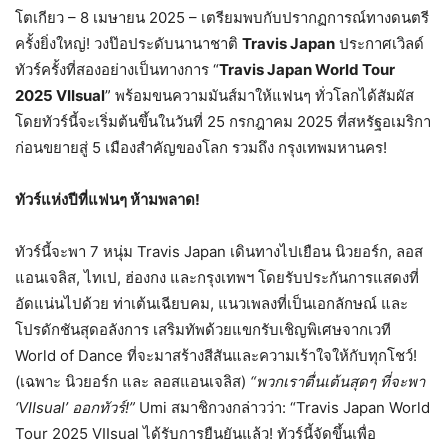
โตเกียว – 8 เมษายน 2025 – เตรียมพบกับปรากฏการณ์ทางดนตรี
ครั้งยิ่งใหญ่! วงป๊อประดับนานาชาติ
Travis Japan
ประกาศเวิลด์
ทัวร์ครั้งที่สองอย่างเป็นทางการ “
Travis Japan World Tour
2025 VIIsual
” พร้อมขนความมันส์มาให้แฟนๆ ทั่วโลกได้สัมผัส
โดยทัวร์นี้จะเริ่มต้นขึ้นในวันที่ 25 กรกฎาคม 2025 ที่สหรัฐอเมริกา
ก่อนขยายสู่ 5 เมืองสำคัญของโลก รวมถึง กรุงเทพมหานคร!
ทัวร์แห่งปีที่แฟนๆ ห้ามพลาด!
ทัวร์นี้จะพา 7 หนุ่ม Travis Japan เดินทางไปเยือน นิวยอร์ก, ลอส
แอนเจลิส, ไทเป, ฮ่องกง และกรุงเทพฯ โดยรับประกันการแสดงที่
อัดแน่นไปด้วย ท่าเต้นเฉียบคม, แนวเพลงที่เป็นเอกลักษณ์ และ
โปรดักชันสุดอลังการ เสริมทัพด้วยแขกรับเชิญพิเศษจากเวที
World of Dance ที่จะมาสร้างสีสันและความเร้าใจให้กับทุกโชว์!
(เฉพาะ นิวยอร์ก และ ลอสแอนเจลิส)
“พวกเราตื่นเต้นสุดๆ ที่จะพา
‘VIIsual’ ออกทัวร์!”
Umi สมาชิกวงกล่าวว่า: “Travis Japan World
Tour 2025 VIIsual ได้รับการยืนยันแล้ว! ทัวร์นี้จัดขึ้นเพื่อ