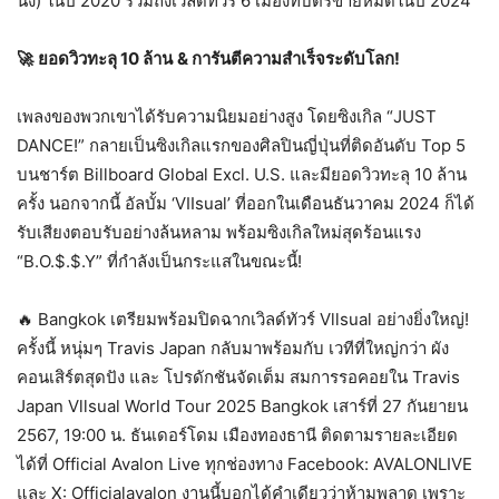
นั่ง) ในปี 2020 รวมถึงเวิลด์ทัวร์ 6 เมืองที่บัตรขายหมดในปี 2024
🚀
ยอดวิวทะลุ
10
ล้าน
& การันตีความสำเร็จระดับโลก!
เพลงของพวกเขาได้รับความนิยมอย่างสูง โดยซิงเกิล “JUST
DANCE!” กลายเป็นซิงเกิลแรกของศิลปินญี่ปุ่นที่ติดอันดับ Top 5
บนชาร์ต Billboard Global Excl. U.S. และมียอดวิวทะลุ 10 ล้าน
ครั้ง นอกจากนี้ อัลบั้ม ‘VIIsual’ ที่ออกในเดือนธันวาคม 2024 ก็ได้
รับเสียงตอบรับอย่างล้นหลาม พร้อมซิงเกิลใหม่สุดร้อนแรง
“B.O.$.$.Y” ที่กำลังเป็นกระแสในขณะนี้!
🔥 Bangkok เตรียมพร้อมปิดฉากเวิลด์ทัวร์ Vllsual อย่างยิ่งใหญ่!
ครั้งนี้ หนุ่มๆ Travis Japan กลับมาพร้อมกับ เวทีที่ใหญ่กว่า ผัง
คอนเสิร์ตสุดปัง และ โปรดักชันจัดเต็ม สมการรอคอยใน Travis
Japan Vllsual World Tour 2025 Bangkok เสาร์ที่ 27 กันยายน
2567, 19:00 น. ธันเดอร์โดม เมืองทองธานี ติดตามรายละเอียด
ได้ที่ Official Avalon Live ทุกช่องทาง Facebook: AVALONLIVE
และ X: Officialavalon งานนี้บอกได้คำเดียวว่าห้ามพลาด เพราะ