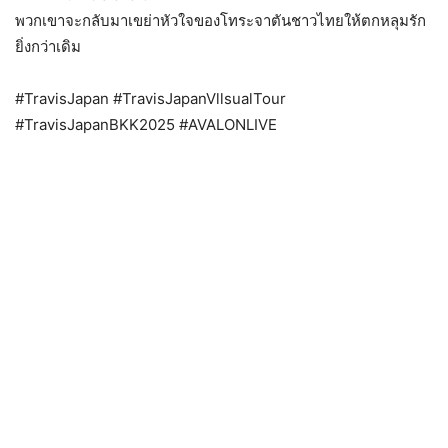
พวกเขาจะกลับมาเขย่าหัวใจของโทระจาตันชาวไทยให้ตกหลุมรัก
ยิ่งกว่าเดิม
#TravisJapan #TravisJapanVllsualTour
#TravisJapanBKK2025 #AVALONLIVE