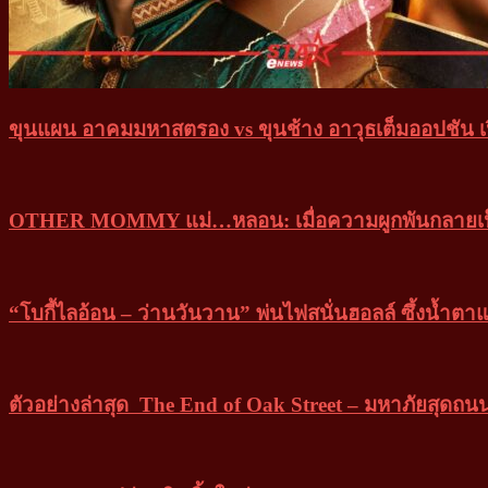
ขุนแผน อาคมมหาสตรอง vs ขุนช้าง อาวุธเต็มออปชัน เป
OTHER MOMMY แม่…หลอน: เมื่อความผูกพันกลายเป็น
“โบกี้ไลอ้อน – ว่านวันวาน” พ่นไฟสนั่นฮอลล์ ซ
ตัวอย่างล่าสุด The End of Oak Street – มหาภัยสุดถนนโ