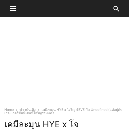
Home
ข่าวบันเทิง
เคมีละมุน HYE x โจริญ 4EVE กับ Undefined (แค่อยู่กับ
เธอ) เวอร์ชันพิเศษที่โจริญร่วมแต่ง
เคมีละมุน HYE x โจ