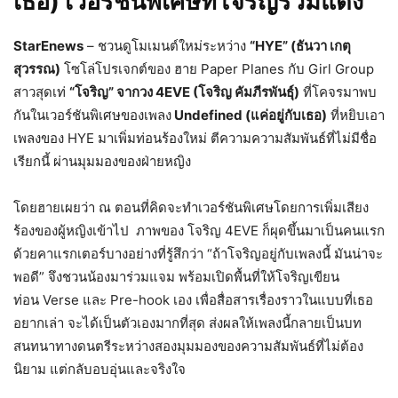
เธอ) เวอร์ชันพิเศษที่โจริญร่วมแต่ง
StarEnews
– ชวนดูโมเมนต์ใหม่ระหว่าง
“HYE” (ธันวา เกตุ
สุวรรณ)
โซโล่โปรเจกต์ของ ฮาย Paper Planes กับ Girl Group
สาวสุดเท่
“โจริญ” จากวง 4EVE (โจริญ คัมภีรพันธุ์)
ที่โคจรมาพบ
กันในเวอร์ชันพิเศษของเพลง
Undefined (แค่อยู่กับเธอ)
ที่หยิบเอา
เพลงของ HYE มาเพิ่มท่อนร้องใหม่ ตีความความสัมพันธ์ที่ไม่มีชื่อ
เรียกนี้ ผ่านมุมมองของฝ่ายหญิง
โดยฮายเผยว่า ณ ตอนที่คิดจะทำเวอร์ชันพิเศษโดยการเพิ่มเสียง
ร้องของผู้หญิงเข้าไป ภาพของ โจริญ 4EVE ก็ผุดขึ้นมาเป็นคนแรก
ด้วยคาแรกเตอร์บางอย่างที่รู้สึกว่า “ถ้าโจริญอยู่กับเพลงนี้ มันน่าจะ
พอดี” จึงชวนน้องมาร่วมแจม พร้อมเปิดพื้นที่ให้โจริญเขียน
ท่อน Verse และ Pre-hook เอง เพื่อสื่อสารเรื่องราวในแบบที่เธอ
อยากเล่า จะได้เป็นตัวเองมากที่สุด ส่งผลให้เพลงนี้กลายเป็นบท
สนทนาทางดนตรีระหว่างสองมุมมองของความสัมพันธ์ที่ไม่ต้อง
นิยาม แต่กลับอบอุ่นและจริงใจ