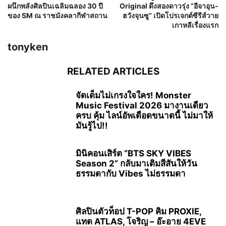
ผนึกพลังศิลปินเฉลิมฉลอง 30 ปี
Original ดึงสองดาวรุ่ง “อีจาอุน-
ของ SM ณ ราชมังคลากีฬาสถาน
ฮวังจุนซู” เปิดโปรเจกต์ซีรีส์วาย
เกาหลีเรื่องแรก
tonyken
RELATED ARTICLES
จัดเต็มไม่เกรงใจใคร! Monster
Music Festival 2026 มางานเดียว
ครบ คุ้ม ไลน์อัพเดือดขนาดนี้ ไม่มาให้
มันรู้ไป!!
มินิคอนเสิร์ต “BTS SKY VIBES
Season 2” กลับมาเติมสีสันให้วัน
ธรรมดากับ Vibes ไม่ธรรมดา
ศิลปินตัวท็อป T-POP คิม PROXIE,
แทด ATLAS, โจริญ – อ๊ะอาย 4EVE