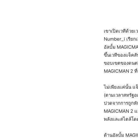
เขาเปิดเวทีด้วยเ
Number_i เรียกเ
อัลบั้ม MAGICMAN
ขึ้นเวทีของแจ็คส
ขอบเขตของดนตรีอ
MAGICMAN 2 ที่แ
ไม่เพียงแค่นั้น แ
(ตามเวลาสหรัฐอเม
ปวดจากการถูกหักหล
MAGICMAN 2 และเ
พลังและสไตล์โดด
ด้านอัลบั้ม MAGI