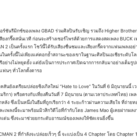
วอร์ชันรีมิกซ์ของเพลง GBAD ร่วมศิลปินรับเชิญ รวมถึง Higher Brothe
สียงกรี๊ดสนั่นเวที ก่อนจะสร้างเซอร์ไพรส์ด้วยการแสดงสดเพลง BUCK 
 2 เป็นครั้งแรก โชว์นี้ได้รับเสียงชื่นชมและเสียงกรี๊ดจากแฟนเพลงอ
ันในครั้งนี้ไม่เพียงแค่ตอกย้ำสถานะของเขาในฐานะศิลปินเอเชียระดับโลก
ย่างไม่หยุดยั้ง แต่ยังเป็นการประกาศเปิดฉากการกลับมาอย่างเต็มร
ฟนๆ ทั่วโลกตั้งตารอ
จ็คสันยังเตรียมปล่อยซิงเกิลใหม่ “Hate to Love” ในวันที่ 6 มิถุนายนนี้ เ
ริกา) หรือตรงกับเที่ยงคืนวันที่ 7 มิถุนายน (ตามเวลาประเทศไทย) เพลง
ัง ซึ่งเป็นหนึ่งในธีมที่ถูกเรียกว่า 4 ระยะก้าวผ่านความเสียใจ ที่ถ่ายท
พลงนี้จะมาพร้อมมิวสิกวิดีโอที่กำกับโดย James Mao ผู้เคยฝากผลง
เด่น ซึ่งจะมาช่วยยกระดับอารมณ์ของเพลงให้ชัดเจนยิ่งขึ้น
CMAN 2 ที่กำลังจะปล่อยเร็วๆ นี้ จะแบ่งเป็น 4 Chapter โดย Chapter 