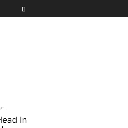
” ...
“Head In