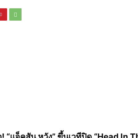
! “แจ็คสัน หวัง” ขึ้นเวทีปิด “Head In 