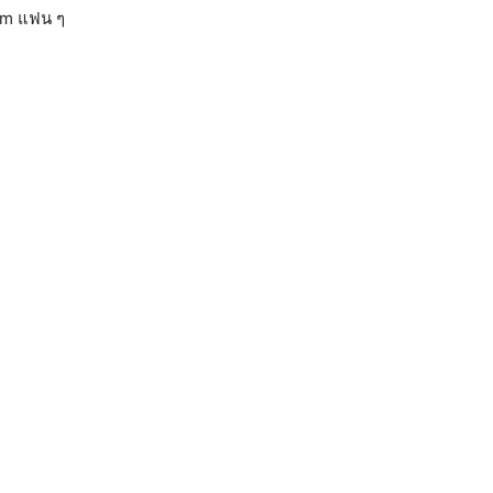
com แฟน ๆ