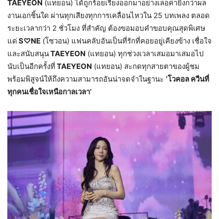
TAEYEON
(แทยอน) ได้ถูกร้อยเรียงออกมาอย่างเลอค่ายิ่งกว่าผล
งานเอกชิ้นใด ผ่านทุกเสียงทุกการเคลื่อนไหวใน 25 บทเพลง ตลอด
ระยะเวลากว่า 2 ชั่วโมง ที่สำคัญ ต้องขอมอบคำขอบคุณสุดพิเศษ
แด่
S
♡
NE
(โซวอน) แฟนคลับอันเป็นที่รักที่คอยอยู่เคียงข้าง เชื่อใจ
และสนับสนุน
TAEYEON
(แทยอน) ทุกช่วงเวลาเสมอมาเสมอไป
นับเป็นอีกครั้งที่
TAEYEON
(แทยอน) สะกดทุกสายตาของผู้ชม
พร้อมพิสูจน์ให้ถึงความสามารถอันน่าจดจำในฐานะ
‘โวคอล ควีนที่
ทุกคนเชื่อใจเหนือกาลเวลา’