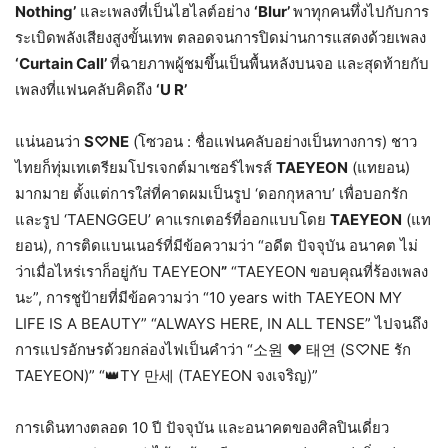
Nothing’
และเพลงที่เป็นไฮไลต์อย่าง
‘Blur’
พาทุกคนทึ่งไปกับการ
ระเบิดพลังเสียงสูงขั้นเทพ ตลอดจนการปิดม่านการแสดงด้วยเพลง
‘
Curtain Call’
ที่ฉายภาพผู้ชมขึ้นเป็นพื้นหลังบนจอ และสุดท้ายกับ
เพลงที่แฟนคลับคิดถึง
‘U R’
แน่นอนว่า
S
♡
NE
(โซวอน : ชื่อแฟนคลับอย่างเป็นทางการ) ชาว
ไทยก็ทุ่มเทเตรียมโปรเจกต์มาเซอร์ไพรส์
TAEYEON
(แทยอน)
มากมาย ตั้งแต่การใส่ที่คาดผมเป็นรูป ‘ดอกกุหลาบ’ เพื่อบอกรัก
และรูป ‘TAENGGEU’ คาแรกเตอร์ที่ออกแบบโดย
TAEYEON
(แท
ยอน), การติดแบนเนอร์ที่มีข้อความว่า “อดีต ปัจจุบัน อนาคต ไม่
ว่าเมื่อไหร่เราก็อยู่กับ TAEYEON
”
“TAEYEON ขอบคุณที่ร้องเพลง
นะ”, การชูป้ายที่มีข้อความว่า “10 years with TAEYEON MY
LIFE IS A BEAUTY” “ALWAYS HERE, IN ALL TENSE” ไปจนถึง
การแปรอักษรด้วยกล่องไฟเป็นคำว่า “소원 ❤ 태연 (S♡NE รัก
TAEYEON)” “👑TY 만세 (TAEYEON จงเจริญ)”
การเดินทางตลอด 10 ปี ปัจจุบัน และอนาคตของศิลปินเดี่ยว