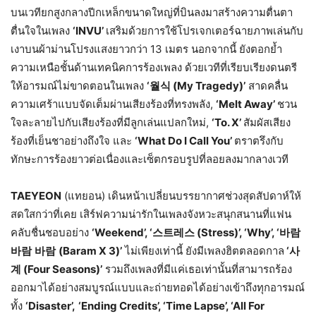
บนเวทียกสูงกลางปีกเหล็กขนาดใหญ่ที่บินลงมาสร้างความตื่นตา
ตื่นใจในเพลง
‘INVU’
เสริมด้วยการใช้โปรเจกเตอร์ฉายภาพเล่นกับ
เงาบนผ้าม่านโปรงแสงยาวกว่า 13 เมตร นอกจากนี้ ยังตอกย้ำ
ความเหนือชั้นด้านเทคนิคการร้องเพลง ด้วยเวทีที่เรียบเรียงดนตรี
ให้อารมณ์ไม่ขาดตอนในเพลง
‘
월식
(My Tragedy)’
สาดคลื่น
ความเศร้าแบบจัดเต็มผ่านเสียงร้องที่ทรงพลัง,
‘Melt Away’
ชวน
ใจละลายไปกับเสียงร้องที่มีลูกเล่นแปลกใหม่,
‘To. X’
สัมผัสเสียง
ร้องที่เย็นชาอย่างถึงใจ และ
‘What Do I Call You’
ตราตรึงกับ
ทักษะการร้องยาวต่อเนื่องและเซ็ตกรอบรูปที่ลอยลงมากลางเวที
TAEYEON
(แทยอน) เดินหน้าเปลี่ยนบรรยากาศช่วงสุดสัปดาห์ให้
สดใสกว่าที่เคย เสิร์ฟความน่ารักในเพลงจังหวะสนุกสนานที่แฟน
คลับชื่นชอบอย่าง
‘Weekend’, ‘
스트레스
(Stress)’, ‘Why’, ‘
바람
바람
바람
(Baram X 3)’
ไม่เพียงเท่านี้ ยังมีเพลงฮิตตลอดกาล
‘
사
계
(Four Seasons)’
รวมถึงเพลงที่มีแค่เธอเท่านั้นที่สามารถร้อง
ออกมาได้อย่างสมบูรณ์แบบและถ่ายทอดได้อย่างเข้าถึงทุกอารมณ์
ทั้ง
‘Disaster’,
‘
Ending Credits’, ‘Time Lapse’, ‘All For