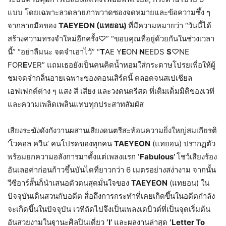
แบบ โดยเฉพาะลวดลายภาพวาดซองจดหมายและข้อความซึ้ง ๆ
จากลายมือของ
TAEYEON (แทยอน)
ที่มีความหมายว่า “วันนี้ได้
สร้างความทรงจำใหม่อีกครั้ง♡” “ขอบคุณที่อยู่ด้วยกันในช่วงเวลา
นี้” “อย่าลืมนะ จดจำเอาไว้” “
T
AE Y
E
ON
N
EEDS
S
♡NE
FOR
E
VER” แถมเธอยังเป็นคนคิดน้ำหอมใส่กระดาษโปรยเพื่อให้ผู้
ชมจดจำกลิ่นอายเฉพาะของคอนเสิร์ตนี้ ตลอดจนสเปเชียล
เอฟเฟกต์ต่าง ๆ แสง สี เสียง และวงดนตรีสด ที่เติมเต็มมิติของเวที
และความเพลิดเพลินแทบทุกประสาทสัมผัส
เสียงระฆังดังกังวานผสานเสียงดนตรีสะท้อนความยิ่งใหญ่สมเกียรติ
‘โวคอล ควีน’ คนโปรดของทุกคน
TAEYEON
(แทยอน) ปรากฏตัว
พร้อมยกความอลังการมาตั้งแต่เพลงแรก
‘Fabulous’
โชว์เสียงร้อง
อันเลอค่าก่อนก้าวขึ้นบันไดที่ยาวกว่า 6 เมตรอย่างสง่างาม จากนั้น
วีซีอาร์สั้นก็นำเสนอตัวตนสุดมั่นใจของ
TAEYEON
(แทยอน) ใน
ปัจจุบันเดินสวนกับอดีต สื่อถึงการกระทำที่เคยเกิดขึ้นในอดีตกำลัง
จะเกิดขึ้นในปัจจุบัน เวทีถัดไปจึงเป็นเพลงเดบิวต์ที่เป็นจุดเริ่มต้น
อันสวยงามในฐานะศิลปินเดี่ยว
‘I’
และผลงานล่าสุด
‘Letter To