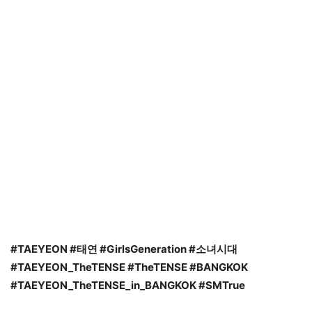
#TAEYEON #
태연
#GirlsGeneration #
소녀시대
#TAEYEON_TheTENSE #TheTENSE #BANGKOK
#TAEYEON_TheTENSE_in_BANGKOK #SMTrue