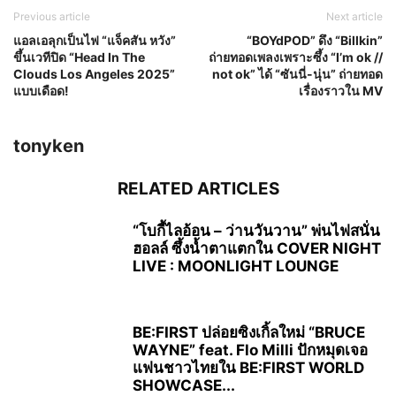
Previous article
Next article
แอลเอลุกเป็นไฟ “แจ็คสัน หวัง”
“BOYdPOD” ดึง “Billkin”
ขึ้นเวทีปิด “Head In The
ถ่ายทอดเพลงเพราะซึ้ง “I’m ok //
Clouds Los Angeles 2025”
not ok” ได้ “ซันนี่-นุ่น” ถ่ายทอด
แบบเดือด!
เรื่องราวใน MV
tonyken
RELATED ARTICLES
“โบกี้ไลอ้อน – ว่านวันวาน” พ่นไฟสนั่น
ฮอลล์ ซึ้งน้ำตาแตกใน COVER NIGHT
LIVE : MOONLIGHT LOUNGE
BE:FIRST ปล่อยซิงเกิ้ลใหม่ “BRUCE
WAYNE” feat. Flo Milli ปักหมุดเจอ
แฟนชาวไทยใน BE:FIRST WORLD
SHOWCASE...