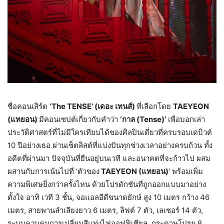
ชื่อคอนเสิร์ต
‘
The TENSE’ (เดอะ เทนส์)
ที่เลือกโดย
TAEYEON
(แทยอน)
มีคอนเซปต์เกี่ยวกับคำว่า
‘กาล (
Tense)’
เพื่อบอกเล่า
ประวัติศาสตร์ที่ไม่มีใครเทียบได้ของศิลปินเดี่ยวที่ครบรอบเดบิวต์
10 ปีอย่างเธอ ผ่านเซ็ตลิสต์ที่แบ่งปันทุกช่วงเวลาอย่างครบถ้วน ทั้ง
อดีตที่ผ่านมา ปัจจุบันที่ยืนอยู่บนเวที และอนาคตที่จะก้าวไป ผสม
ผสานกับการเน้นไปที่ ‘ตัวของ
TAEYEON (แทยอน)
’ พร้อมเพิ่ม
ความพิเศษยิ่งกว่าครั้งไหน ด้วยโปรดักชันที่ถูกออกแบบมาอย่าง
ตั้งใจ อาทิ เวที 3 ชั้น, จอแอลอีดีขนาดยักษ์ สูง 10 เมตร กว้าง 46
เมตร, สายพานลำเลียงยาว 6 เมตร, ลิฟต์ 7 ตัว, เลเซอร์ 14 ตัว,
ระบบควบคุมการเปลี่ยนสีแท่งไฟออฟฟิเชียล, กระดาษโปรย 8