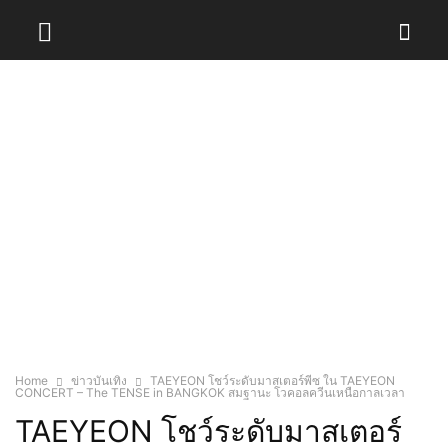
Home
ข่าวบันเทิง
TAEYEON โชว์ระดับมาสเตอร์พีซ ใน TAEYEON
CONCERT – The TENSE in BANGKOK สมฐานะ โวคอลควีนเหนือกาลเวลา
TAEYEON โชว์ระดับมาสเตอร์