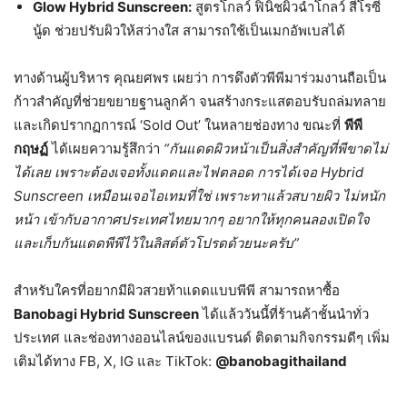
Glow Hybrid Sunscreen:
สูตรโกลว์ ฟินิชผิวฉ่ำโกลว์ สีโรซี่
นู้ด ช่วยปรับผิวให้สว่างใส สามารถใช้เป็นเมกอัพเบสได้
ทางด้านผู้บริหาร คุณยศพร เผยว่า การดึงตัวพีพีมาร่วมงานถือเป็น
ก้าวสำคัญที่ช่วยขยายฐานลูกค้า จนสร้างกระแสตอบรับถล่มทลาย
และเกิดปรากฏการณ์ ‘Sold Out’ ในหลายช่องทาง ขณะที่
พีพี
กฤษฏ์
ได้เผยความรู้สึกว่า
“
กันแดดผิวหน้าเป็นสิ่งสำคัญที่พีขาดไม่
ได้เลย เพราะต้องเจอทั้งแดดและไฟตลอด การได้เจอ Hybrid
Sunscreen
เหมือนเจอไอเทมที่ใช่ เพราะทาแล้วสบายผิว ไม่หนัก
หน้า เข้ากับอากาศประเทศไทยมากๆ อยากให้ทุกคนลองเปิดใจ
และเก็บกันแดดพีพีไว้ในลิสต์ตัวโปรดด้วยนะครับ”
สำหรับใครที่อยากมีผิวสวยท้าแดดแบบพีพี สามารถหาซื้อ
Banobagi Hybrid Sunscreen
ได้แล้ววันนี้ที่ร้านค้าชั้นนำทั่ว
ประเทศ และช่องทางออนไลน์ของแบรนด์ ติดตามกิจกรรมดีๆ เพิ่ม
เติมได้ทาง FB, X, IG และ TikTok:
@banobagithailand