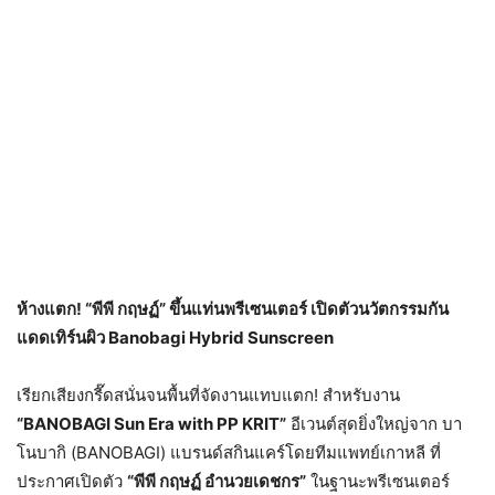
ห้างแตก! “พีพี กฤษฏ์” ขึ้นแท่นพรีเซนเตอร์ เปิดตัวนวัตกรรมกัน
แดดเทิร์นผิว Banobagi Hybrid Sunscreen
เรียกเสียงกรี๊ดสนั่นจนพื้นที่จัดงานแทบแตก! สำหรับงาน
“BANOBAGI Sun Era with PP KRIT”
อีเวนต์สุดยิ่งใหญ่จาก บา
โนบากิ (BANOBAGI) แบรนด์สกินแคร์โดยทีมแพทย์เกาหลี ที่
ประกาศเปิดตัว
“
พีพี กฤษฏ์ อำนวยเดชกร”
ในฐานะพรีเซนเตอร์