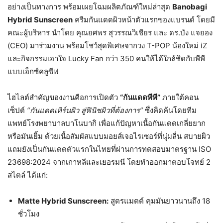
อย่างเป็นทางการ พร้อมเผยโฉมผลิตภัณฑ์ใหม่ล่าสุด
Banobagi
Hybrid Sunscreen
ครีมกันแดดผิวหน้าตัวแรกของแบรนด์ โดยมี
คณะผู้บริหาร นำโดย คุณยศพร สุวรรณวิเชียร และ ดร.บัง แจยอง
(CEO) มาร่วมงาน พร้อมโชว์สุดพิเศษจากวง T-POP น้องใหม่ iZ
และกิจกรรมเอาใจ Lucky Fan กว่า 350 คนให้ได้ใกล้ชิดกับพีพี
แบบเอ็กซ์คลูซีฟ
ไฮไลต์สำคัญของงานคือการเปิดตัว
“
กันแดดพีพี”
ภายใต้คอน
เซ็ปต์
“
กันแดดเทิร์นผิว สู่ฟินิชผิวที่ต้องการ”
ซึ่งคิดค้นโดยทีม
แพทย์โรงพยาบาลบาโนบากิ เพื่อแก้ปัญหาเนื้อกันแดดเกลี่ยยาก
หรือมันเยิ้ม ด้วยเนื้อสัมผัสแบบมอยส์เจอไรเซอร์ที่นุ่มลื่น สบายผิว
แถมยังเป็นกันแดดตัวแรกในไทยที่ผ่านการทดสอบมาตรฐาน ISO
23698:2024 จากเกาหลีและเยอรมนี โดยทำออกมาตอบโจทย์ 2
สไตล์ ได้แก่:
Matte Hybrid Sunscreen:
สูตรแมตต์ คุมมันยาวนานถึง 18
ชั่วโมง