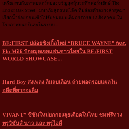
เตรียมพบกับภาพยนตร์สยองขวัญสุดลุ้นระทึกฟอร์มยักษ์ The
End of Oak Street - มหาภัยสุดถนนโอ๊ค ที่ปล่อยตัวอย่างล่าสุดมา
เรียกน้ำย่อยก่อนเข้าไปรับชมแบบเต็มอรรถรส 12 สิงหาคม ใน
โรงภาพยนตร์และในระบบ...
BE:FIRST ปล่อยซิงเกิ้ลใหม่ “BRUCE WAYNE” feat.
Flo Milli ปักหมุดเจอแฟนชาวไทยใน BE:FIRST
WORLD SHOWCASE...
Hard Boy ส่งเพลง ลืมลบเลือน ถ่ายทอดรอยแผลใน
อดีตที่ยากจะลืม
VIVANT” ซีซันใหม่ยกกองลุยเดือดในไทย ชมฟรีทาง
ทรูวิชั่นส์ นาว และ ทรูไอดี