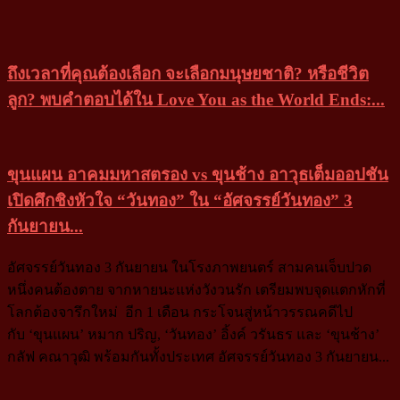
ถึงเวลาที่คุณต้องเลือก จะเลือกมนุษยชาติ? หรือชีวิต
ลูก? พบคำตอบได้ใน Love You as the World Ends:...
ขุนแผน อาคมมหาสตรอง vs ขุนช้าง อาวุธเต็มออปชัน
เปิดศึกชิงหัวใจ “วันทอง” ใน “อัศจรรย์วันทอง” 3
กันยายน...
อัศจรรย์วันทอง 3 กันยายน ในโรงภาพยนตร์ สามคนเจ็บปวด
หนึ่งคนต้องตาย จากหายนะแห่งวังวนรัก เตรียมพบจุดแตกหักที่
โลกต้องจารึกใหม่ อีก 1 เดือน กระโจนสู่หน้าวรรณคดีไป
กับ ‘ขุนแผน’ หมาก ปริญ, ‘วันทอง’ อิ้งค์ วรันธร และ ‘ขุนช้าง’
กลัฟ คณาวุฒิ พร้อมกันทั้งประเทศ อัศจรรย์วันทอง 3 กันยายน...