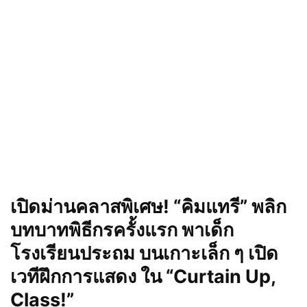
เปิดม่านคลาสพิเศษ! “คิมแทรี” พลิก
บทบาทพิธีกรครั้งแรก พาเด็ก
โรงเรียนประถม บนเกาะเล็ก ๆ เปิด
เวทีฝึกการแสดง ใน “Curtain Up,
Class!”