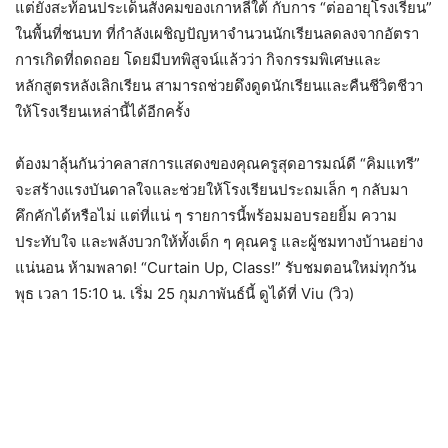
แต่ยังสะท้อนประเด็นสังคมของเกาหลีใต้ กับการ “ต่ออายุโรงเรียน”
ในพื้นที่ชนบท ที่กำลังเผชิญปัญหาจำนวนนักเรียนลดลงจากอัตรา
การเกิดที่ถดถอย โดยมีบทพิสูจน์แล้วว่า กิจกรรมพิเศษและ
หลักสูตรหลังเลิกเรียน สามารถช่วยดึงดูดนักเรียนและคืนชีวิตชีวา
ให้โรงเรียนเหล่านี้ได้อีกครั้ง
ต้องมาลุ้นกันว่าคลาสการแสดงของคุณครูสุดอารมณ์ดี “คิมแทรี”
จะสร้างแรงบันดาลใจและช่วยให้โรงเรียนประถมเล็ก ๆ กลับมา
คึกคักได้หรือไม่ แต่ที่แน่ ๆ รายการนี้พร้อมมอบรอยยิ้ม ความ
ประทับใจ และพลังบวกให้ทั้งเด็ก ๆ คุณครู และผู้ชมทางบ้านอย่าง
แน่นอน ห้ามพลาด! “Curtain Up, Class!” รับชมตอนใหม่ทุกวัน
พุธ เวลา 15:10 น. เริ่ม 25 กุมภาพันธ์นี้ ดูได้ที่ Viu (วิว)