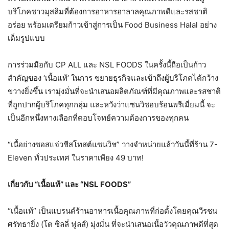
บริโภคชาวมุสลิมที่ต้องการอาหารฮาลาลคุณภาพดีและรสชาติ
อร่อย พร้อมเตรียมก้าวเข้าสู่การเป็น Food Business Halal อย่าง
เต็มรูปแบบ
การร่วมมือกับ CP ALL และ NSL FOODS ในครั้งนี้ถือเป็นก้าว
สำคัญของ ‘เนื้อแท้’ ในการ ขยายธุรกิจและเข้าถึงผู้บริโภคได้กว้าง
ขวางยิ่งขึ้น เรามุ่งมั่นที่จะนำเสนอผลิตภัณฑ์ที่มีคุณภาพและรสชาติ
ที่ถูกปากผู้บริโภคทุกกลุ่ม และหวังว่าแซนวิชอบร้อนพรีเมี่ยมนี้ จะ
เป็นอีกหนึ่งทางเลือกที่ตอบโจทย์ความต้องการของทุกคน
“เนื้อย่างซอสแจ่วชีสโทสต์แซนวิช” วางจำหน่ายแล้ววันนี้ที่ร้าน 7-
Eleven ทั่วประเทศ ในราคาเพียง 49 บาท!
เกี่ยวกับ “เนื้อแท้” และ “NSL FOODS”
“เนื้อแท้” เป็นแบรนด์ร้านอาหารเนื้อคุณภาพที่ก่อตั้งโดยคุณวีรชน
ศรัทธายิ่ง (โต ซิลลี่ ฟูลส์) มุ่งมั่น ที่จะนำเสนอเนื้อวัวคุณภาพดีที่สุด