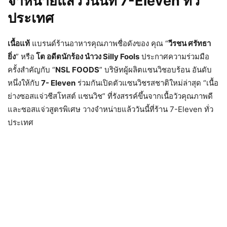
จำหน่ายแล้ววันนี้ที่ 7-Eleven
ทั่ว
ประเทศ
เนื้อแท้
แบรนด์ร้านอาหารคุณภาพชื่อดังของ คุณ “
วีรชน ศรัทธา
ยิ่ง
” หรือ
โต อดีตนักร้อง นำวง Silly Fools
ประกาศความร่วมมือ
ครั้งสำคัญกับ “
NSL FOODS
” บริษัทผู้ผลิตแซนวิชอบร้อน อันดับ
หนึ่งให้กับ
7- Eleven
ร่วมกันเปิดตัวแซนวิชรสชาติใหม่ล่าสุด “เนื้อ
ย่างซอสแจ่วชีสโทสต์ แซนวิช” ที่รังสรรค์ขึ้นจากเนื้อวัวคุณภาพดี
และซอสแจ่วสูตรพิเศษ วางจำหน่ายแล้ววันนี้ที่ร้าน 7-Eleven ทั่ว
ประเทศ