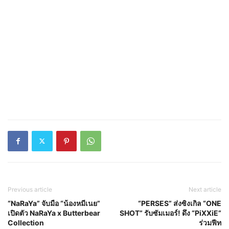
Previous article
Next article
“NaRaYa” จับมือ “น้องหมีเนย”
“PERSES” ส่งซิงเกิล “ONE
เปิดตัว NaRaYa x Butterbear
SHOT” รับซัมเมอร์! ดึง “PiXXiE”
Collection
ร่วมฟีท