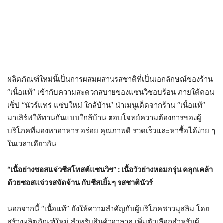
ผลิตภัณฑ์ใหม่นี้เป็นการผสมผสานรสชาติที่เป็นเอกลักษณ์ของร้าน
“เนื้อแท้” เข้ากับความสะดวกสบายของแซนวิชอบร้อน ภายใต้คอน
เซ็ป “นัวร์แทร่ แซ่บใหม่ ใกล้บ้าน” นำเมนูเด็ดจากร้าน “เนื้อแท้”
มาเสิร์ฟให้ทานกันแบบใกล้บ้าน ตอบโจทย์ความต้องการของผู้
บริโภคที่มองหาอาหาร อร่อย คุณภาพดี รวดเร็วและหาซื้อได้ง่าย ๆ
ในเวลาเดียวกัน
“เนื้อย่างซอสแจ่วชีสโทสต์แซนวิช” : เนื้อวัวย่างหอมกรุ่น คลุกเคล้า
ด้วยซอสแจ่วรสจัดจ้าน กับชีสเยิ้มๆ รสชาตินัวร์
นอกจากนี้ “เนื้อแท้” ยังให้ความสำคัญกับผู้บริโภคชาวมุสลิม โดย
สร้างผลิตภัณฑ์ใหม่ สำหรับสินค้าฮาลาล เพิ่มตัวเลือกสำหรับผู้