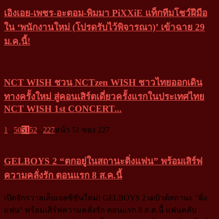
เอิงเอย-เพชร-อะตอม-พิมมา PiXXiE แท็กทีมโชว์ฝีมือ
ใน ‘พนักงานใหม่ (โปรดรับไว้พิจารณา)’ เข้าฉาย 29
ม.ค.นี้!
NCT WISH ชวน NCTzen WISH ชาวไทยออกเดิน
ทางครั้งใหม่ สู่คอนเสิร์ตเดี่ยวครั้งแรกในประเทศไทย
NCT WISH 1st CONCERT...
1
...
50
51
52
...
227
หน้า 51 ของ 227
GELBOYS 2 “ตกอยู่ในสถานะติ่งแฟน” พร้อมเสิร์ฟ
ความคลั่งรัก ตอนแรก 8 ส.ค.นี้
เปิดจักรวาลเล็บเจลซีซันใหม่! GELBOYS 2 เดบิวต์สถานะ "ติ่ง
แฟน" พร้อมเสิร์ฟความคลั่งรัก ตอนแรก 8 ส.ค.นี้ แฟนคลับ