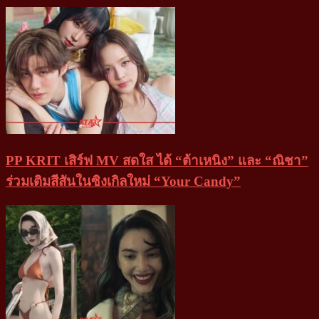
PP KRIT เสิร์ฟ MV สดใส ได้ “ต้าเหนิง” และ “ณิชา”
ร่วมเติมสีสันในซิงเกิลใหม่ “Your Candy”