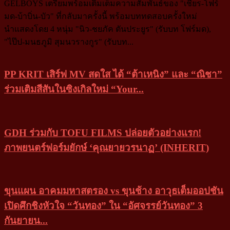
GELBOYS เตรียมพร้อมเติมเต็มความสัมพันธ์ของ "เชียร-โฟร์
มด-บ้าบิ่น-บัว" ที่กลับมาครั้งนี้ พร้อมบททดสอบครั้งใหม่
นำแสดงโดย 4 หนุ่ม "นิว-ชยภัค ตันประยูร" (รับบท โฟร์มด),
"ไป๊ป-มนธภูมิ สุมนวรางกูร" (รับบท...
PP KRIT เสิร์ฟ MV สดใส ได้ “ต้าเหนิง” และ “ณิชา”
ร่วมเติมสีสันในซิงเกิลใหม่ “Your...
GDH ร่วมกับ TOFU FILMS ปล่อยตัวอย่างแรก!
ภาพยนตร์ฟอร์มยักษ์ ‘คุณยายวรนาฏ’ (INHERIT)
ขุนแผน อาคมมหาสตรอง vs ขุนช้าง อาวุธเต็มออปชัน
เปิดศึกชิงหัวใจ “วันทอง” ใน “อัศจรรย์วันทอง” 3
กันยายน...