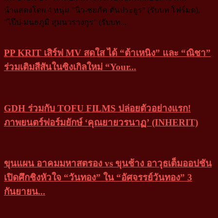
นำแสดงโดย 4 หนุ่ม "นิว-ชยภัค ตันประยูร" (รับบท โฟร์มด),
"ไป๊ป-มนธภูมิ สุมนวรางกูร" (รับบท...
PP KRIT เสิร์ฟ MV สดใส ได้ “ต้าเหนิง” และ “ณิชา”
ร่วมเติมสีสันในซิงเกิลใหม่ “Your...
GDH ร่วมกับ TOFU FILMS ปล่อยตัวอย่างแรก!
ภาพยนตร์ฟอร์มยักษ์ ‘คุณยายวรนาฏ’ (INHERIT)
ขุนแผน อาคมมหาสตรอง vs ขุนช้าง อาวุธเต็มออปชัน
เปิดศึกชิงหัวใจ “วันทอง” ใน “อัศจรรย์วันทอง” 3
กันยายน...