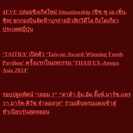
4EVE ปล่อยซิงเกิลใหม่ Situationship [ซิช-ชุ-เอ-เชิ่น-
ชิพ] ยกกองบินลัดฟ้าบุกถ่ายมิวสิกวิดีโอ ถึงโตเกียว
ประเทศญี่ปุ่น
‘TAITRA’ เปิดตัว ‘Taiwan Award-Winning Foods
Pavilion’ ครั้งแรกในมหกรรม ‘THAIFEX-Anuga
Asia 2024’
รอบปฐมทัศน์ “เทอม 3” “ตาต้า,อุ้ม,อัด,จั๊มพ์,มาร์ช,แพร
วา,มาร์ค-ศิวัช จำลองกุล” ร่วมเดินพรมแดงเข้าสู่
ทำเนียบรุ่นสุดหลอน