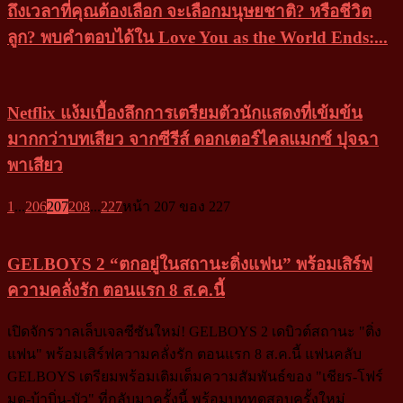
ถึงเวลาที่คุณต้องเลือก จะเลือกมนุษยชาติ? หรือชีวิต
ลูก? พบคำตอบได้ใน Love You as the World Ends:...
Netflix แง้มเบื้องลึกการเตรียมตัวนักแสดงที่เข้มข้น
มากกว่าบทเสียว จากซีรีส์ ดอกเตอร์ไคลแมกซ์ ปุจฉา
พาเสียว
1
...
206
207
208
...
227
หน้า 207 ของ 227
GELBOYS 2 “ตกอยู่ในสถานะติ่งแฟน” พร้อมเสิร์ฟ
ความคลั่งรัก ตอนแรก 8 ส.ค.นี้
เปิดจักรวาลเล็บเจลซีซันใหม่! GELBOYS 2 เดบิวต์สถานะ "ติ่ง
แฟน" พร้อมเสิร์ฟความคลั่งรัก ตอนแรก 8 ส.ค.นี้ แฟนคลับ
GELBOYS เตรียมพร้อมเติมเต็มความสัมพันธ์ของ "เชียร-โฟร์
มด-บ้าบิ่น-บัว" ที่กลับมาครั้งนี้ พร้อมบททดสอบครั้งใหม่