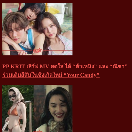
PP KRIT เสิร์ฟ MV สดใส ได้ “ต้าเหนิง” และ “ณิชา”
ร่วมเติมสีสันในซิงเกิลใหม่ “Your Candy”